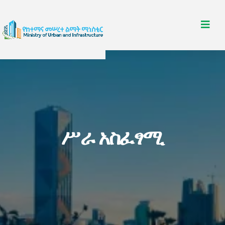
ሥራ አስፈፃሚ