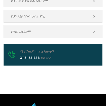
የባህሪ ክትትል ስራ አስፈፃሚ
የህግ አገልግሎት አስፈፃሚ
የግዢ አስፈፃሚ
ማንኛዉም ጥያቄ ካሎት?
ይደውሉ
0115-531688