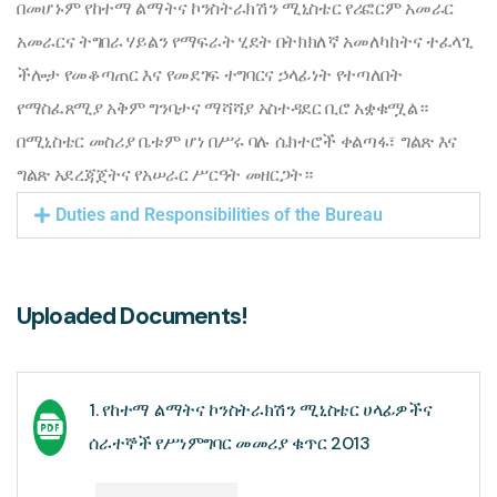
በመሆኑም የከተማ ልማትና ኮንስትራክሽን ሚኒስቴር የሪፎርም አመራር
አመራርና ትግበራ ሃይልን የማፍራት ሂደት በትክክለኛ አመለካከትና ተፈላጊ
ችሎታ የመቆጣጠር እና የመደገፍ ተግባርና ኃላፊነት የተጣለበት
የማስፈጸሚያ አቅም ግንባታና ማሻሻያ አስተዳደር ቢሮ አቋቁሟል።
በሚኒስቴር መስሪያ ቤቱም ሆነ በሥሩ ባሉ ሴክተሮች ቀልጣፋ፣ ግልጽ እና
ግልጽ አደረጃጀትና የአሠራር ሥርዓት መዘርጋት።
Duties and Responsibilities of the Bureau
Uploaded Documents!
1. የከተማ ልማትና ኮንስትራክሽን ሚኒስቴር ሀላፊዎችና
ሰራተኞች የሥነምግባር መመሪያ ቁጥር 2013