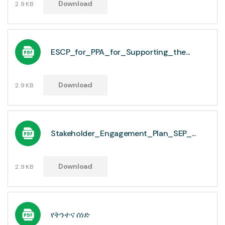
Download
2.9KB
ESCP_for_PPA_for_Supporting_the...
Download
2.9KB
Stakeholder_Engagement_Plan_SEP_...
Download
2.9KB
የትንተና ሰነድ