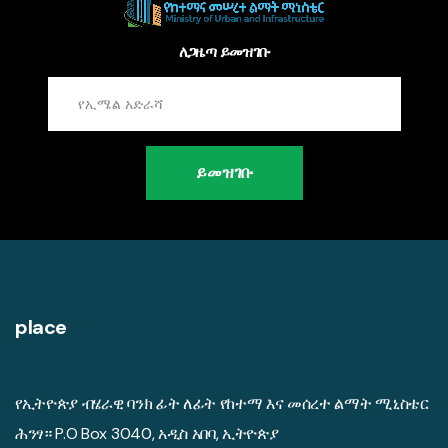
ለጋዜጣ ይመዝገቡ
ይመዝገቡ
place
የኢትዮጵያ ብሄራዊ ባንክ ፊት ለፊት የከተማ እና መሰረተ ልማት ሚኒስቴር
ሕንፃ። P.O Box 3040, አዲስ አበባ, ኢትዮጵያ