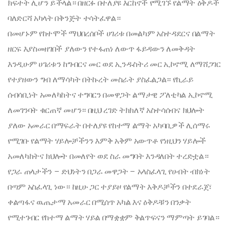
ክፍተት ሊሆን ይችላል። በዘርፉ በተለያዩ እርከኖች የሚገኙ የልማት ዕቅዶች
ባለድርሻ አካላት በቅንጅት ተሳትፈዋል።
በመሆኑም የከተሞች ማህበረሰቦች ሀገሪቱ በመልካም አስተዳደርና በልማት
ዘርፍ እያስመዘገበች ያለውን የተፋጠነ ለውጥ ፋይዳውን ለመቅዳት
እንዲሁም ሀገሪቱን ከግብርና መር ወደ ኢንዱስትሪ መር ኢኮኖሚ ለማሸጋገር
የተያዘውን ግብ ለማሳካት በትኩረት መስራት ያስፈልጋል። የኪራይ
ሰብሳቢነት አመለካከትና ተግባርን በመዋጋት ልማታዊ ፖለቲካል ኢኮኖሚ
ለመገንባት ቁርጠኛ መሆን። በዚህ ረገድ ትክክለኛ አስተሳሰብና ክህሎት
ያለው አመራር በማፍራት በተለያዩ የከተማ ልማት አካባቢዎች ሊሰማሩ
የሚገቡ የልማት ሃይሎቻችንን እምቅ አቅም አውጥቶ የነዚህን ሃይሎች
አመለካከትና ክህሎት በመለየት ወደ ስራ መግባት እንዳለበት ተረድቷል።
የጋራ ጠላታችን – ድህነትን በጋራ መዋጋት – አላስፈላጊ የሀብት ብክነት
በጣም አስፈላጊ ነው። ከዚሁ ጋር ተያይዞ የልማት እቅዶቻችን በተደራጀ፣
ቀልጣፋና ዉጤታማ አመራር በሚሰጥ አካል እና ዕቅዶቹን በንቃት
የሚተገብር የከተማ ልማት ሃይል በማቋቋም ቅልጥፍናን ማምጣት ይገባል።