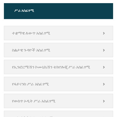
ሥራ አስፈፃሚ
ተቋማዊ ለውጥ አስፈፃሚ
ስልታዊ ጉዳዮች አስፈፃሚ
የኢንፎርሜሽን ኮሙኒኬሽን ቴክኖሎጂ ሥራ አስፈፃሚ
የፋይናንስ ሥራ አስፈፃሚ
የውስጥ ኦዲት ሥራ አስፈፃሚ