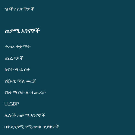
ግቦችና አላማዎች
ጠቃሚ አገናኞች
ተጠሪ ተቋማት
ጨረታዎች
ክፍት የስራ ቦታ
የጂኦስፓሻል መረጃ
የከተማ ቦታ ሊዝ ጨረታ
ULGDP
ሌሎች ጠቃሚ አገናኞች
በተደጋጋሚ የሚጠየቁ ጥያቄዎች