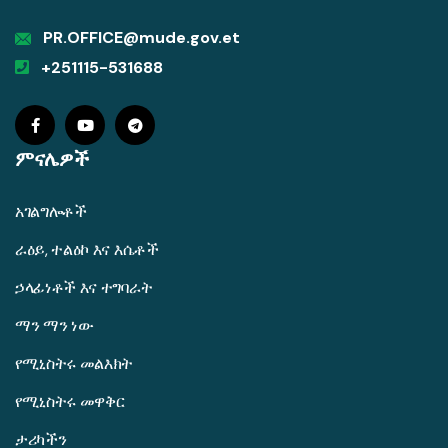
PR.OFFICE@mude.gov.et
+251115-531688
ምናሌዎች
አገልግሎቶች
ራዕይ, ተልዕኮ እና እሴቶች
ኃላፊነቶች እና ተግባራት
ማን ማን ነው
የሚኒስትሩ መልእክት
የሚኒስትሩ መዋቅር
ታሪካችን