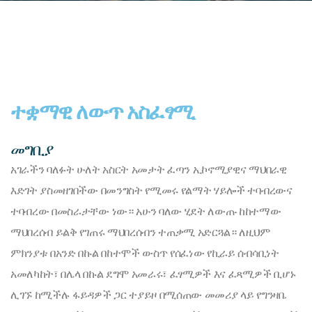
ተቋማዊ ለውጥ አስፈፃሚ
መግቢያ
አገራችን ባለፉት ሁለት አስርት አመታት ፈጣን ኢኮኖሚያዊና ማህበራዊ
እድገት ያስመዘገበችው በመንግስት የሚመሩ የልማት ሃይሎች ተባብረውና
ተባብረው በመስራታቸው ነው። አሁን ባለው ሂደት ለውጡ ከከተማው
ማህበረሰብ ይልቅ የገጠሩ ማህበረሰብን ተጠቃሚ አድርጓል። ለዚህም
ምክንያቱ በአንድ በኩል በከተሞች ውስጥ የሰፈነው የኪራይ ሰብሳቢነት
አመለካከት፣ በሌላ በኩል ደግሞ አመራሩ፣ ፈፃሚዎች እና ፈጻሚዎች ቢሆኑ
ሊገኙ ከሚችሉ ፋይዳዎች ጋር ተያይዞ በሚሰጠው መመሪያ ላይ የግንዛቤ