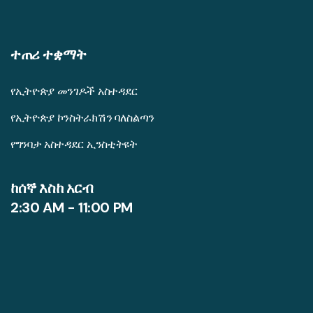
ተጠሪ ተቋማት
የኢትዮጵያ መንገዶች አስተዳደር
የኢትዮጵያ ኮንስትራክሽን ባለስልጣን
የግንባታ አስተዳደር ኢንስቲትዩት
ከሰኞ እስከ አርብ
2:30 AM - 11:00 PM