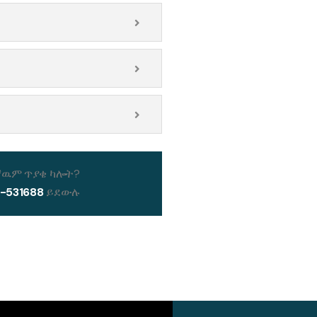
ዉም ጥያቄ ካሎት?
5-531688
ይደውሉ