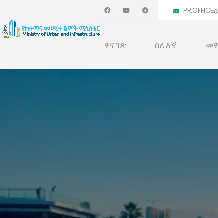
PR.OFFICE
ዋና ገጽ
ስለ እኛ
መዋ