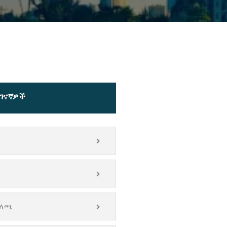
ገናኛዎች
ግለጫ