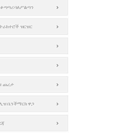
ተቆጣጣሪ ባለሥልጣን
ንትራክተሮች ዝርዝር
ዝ ጨረታ
ሊዝ ቤንችማርክ ዋጋ
ረጃ