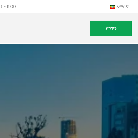
 - 11:00
አማርኛ
ያግኙን