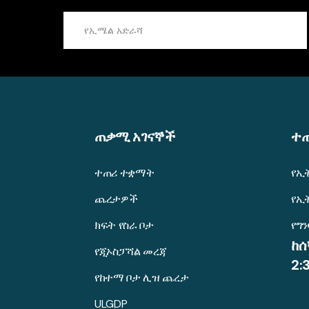
ጠቃሚ አገናኞች
ተ
ተጠሪ ተቋማት
የኢ
ጨረታዎች
የኢ
ክፍት የስራ ቦታ
የግ
ከሰ
የጂኦስፓሻል መረጃ
2:
የከተማ ቦታ ሊዝ ጨረታ
ULGDP