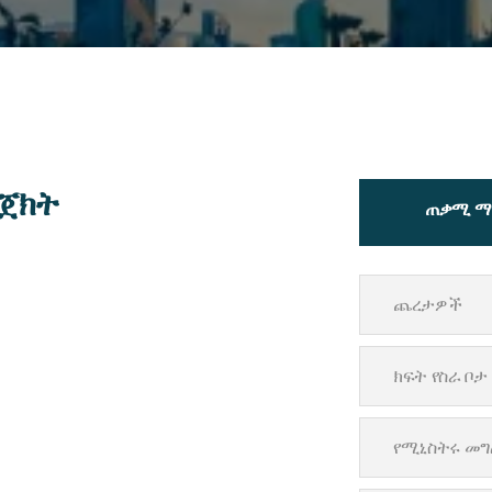
ሮጀክት
ጠቃሚ ማ
ጨረታዎች
ክፍት የስራ ቦታ
የሚኒስትሩ መ