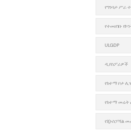
የግንባታ ሥራ 
የተመዘገቡ የኮ
ULGDP
ዲያስፖራዎች
የከተማ ቦታ ሊ
የከተማ መሬት 
የጂኦስፓሻል መ