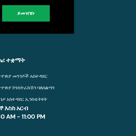
ይመዝገቡ
ጠሪ ተቋማት
ትዮጵያ መንገዶች አስተዳደር
ትዮጵያ ኮንስትራክሽን ባለስልጣን
ንባታ አስተዳደር ኢንስቲትዩት
ኞ እስከ አርብ
30 AM - 11:00 PM