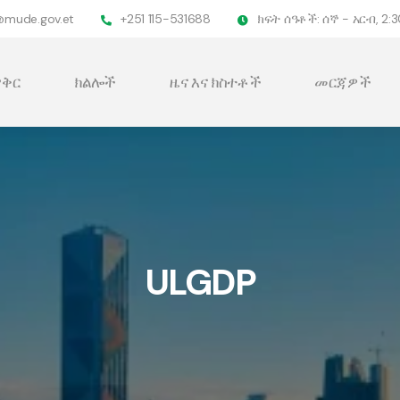
@mude.gov.et
+251 115-531688
ክፍት ሰዓቶች: ሰኞ - አርብ, 2:30
ቅር
ክልሎች
ዜና እና ክስተቶች
መርጃዎች
ULGDP