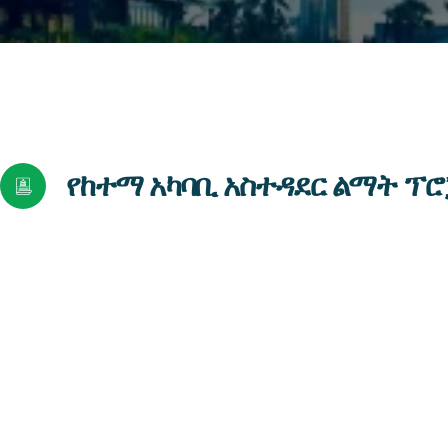
የከተማ አካባቢ አስተዳደር ልማት ፕ