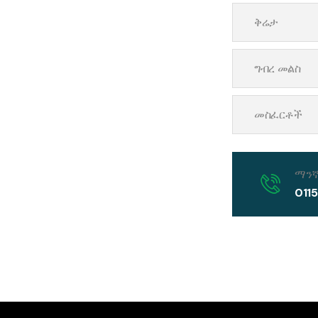
ቅሬታ
ግብረ መልስ
መስፈርቶች
ማንኛ
011