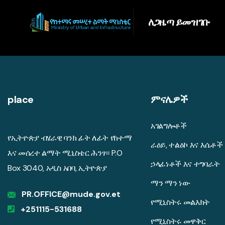
ለጋዜጣ ይመዝገቡ
place
ምናሌዎች
አገልግሎቶች
የኢትዮጵያ ብሄራዊ ባንክ ፊት ለፊት የከተማ
ራዕይ, ተልዕኮ እና እሴቶች
እና መሰረተ ልማት ሚኒስቴር ሕንፃ። P.O
ኃላፊነቶች እና ተግባራት
Box 3040, አዲስ አበባ, ኢትዮጵያ
ማን ማን ነው
PR.OFFICE@mude.gov.et
የሚኒስትሩ መልእክት
+251115-531688
የሚኒስትሩ መዋቅር