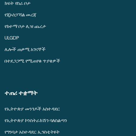
ክፍት የስራ ቦታ
የጂኦስፓሻል መረጃ
የከተማ ቦታ ሊዝ ጨረታ
ULGDP
ሌሎች ጠቃሚ አገናኞች
በተደጋጋሚ የሚጠየቁ ጥያቄዎች
ተጠሪ ተቋማት
የኢትዮጵያ መንገዶች አስተዳደር
የኢትዮጵያ ኮንስትራክሽን ባለስልጣን
የግንባታ አስተዳደር ኢንስቲትዩት