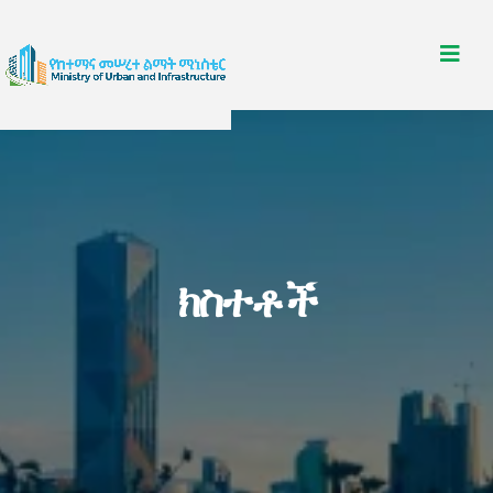
ክስተቶች