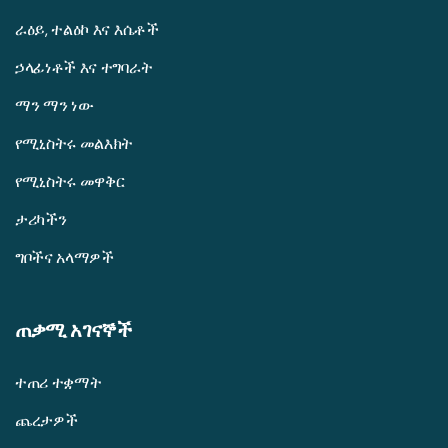
ራዕይ, ተልዕኮ እና እሴቶች
ኃላፊነቶች እና ተግባራት
ማን ማን ነው
የሚኒስትሩ መልእክት
የሚኒስትሩ መዋቅር
ታሪካችን
ግቦችና አላማዎች
ጠቃሚ አገናኞች
ተጠሪ ተቋማት
ጨረታዎች