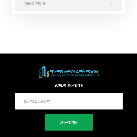
Read More
ለጋዜጣ ይመዝገቡ
ይመዝገቡ