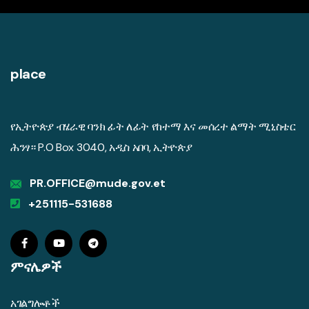
place
የኢትዮጵያ ብሄራዊ ባንክ ፊት ለፊት የከተማ እና መሰረተ ልማት ሚኒስቴር
ሕንፃ። P.O Box 3040, አዲስ አበባ, ኢትዮጵያ
PR.OFFICE@mude.gov.et
+251115-531688
ምናሌዎች
አገልግሎቶች