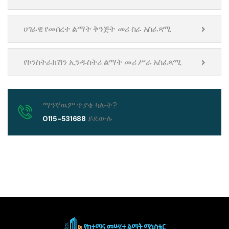
ሀገራዊ የመሰረተ ልማት ቅንጅት መሪ ስራ አስፈጻሚ
የኮንስትራክሽን ኢንዱስትሪ ልማት መሪ ሥራ አስፈጻሚ
ማንኛዉም ጥያቄ ካሎት?
ይደውሉ
0115-531688