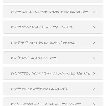
የከተማ አመራር ፤ፋይናንስና አገልግሎት መሪ ስራ አስፈፃሚ
የከተማ ፕላንና አከታተም መሪ ሥራ አስፈጻሚ
የከተሞች ምግብ ዋስትና ሴፍቲኔቲ ጽ/ቤት ኃላፊ
የቤቶች ልማት መሪ ስራ አስፈጻሚ
የሪል ፕሮፐርቲ ግብይት፣ ግመታና ፈቃድ መሪ ስራ አስፈጻሚ
የከተማ መሰረተ ልማት መሪ ስራ አስፈጻሚ
የኮንስትራክሽንና መሰረተ ልማት መሪ ሥራ አስፈጻሚ