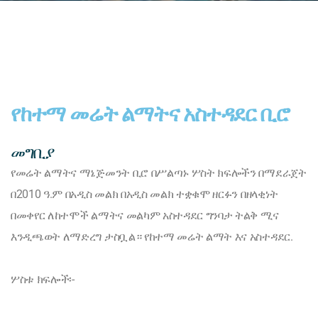
የከተማ መሬት ልማትና አስተዳደር ቢሮ
መግቢያ
የመሬት ልማትና ማኔጅመንት ቢሮ በሥልጣኑ ሦስት ክፍሎችን በማደራጀት
በ2010 ዓ.ም በአዲስ መልክ በአዲስ መልክ ተቋቁሞ ዘርፉን በዘላቂነት
በመቀየር ለከተሞች ልማትና መልካም አስተዳደር ግንባታ ትልቅ ሚና
እንዲጫወት ለማድረግ ታስቧል። የከተማ መሬት ልማት እና አስተዳደር.
ሦስቱ ክፍሎች፡-