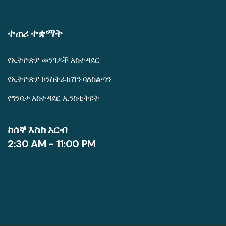
ተጠሪ ተቋማት
የኢትዮጵያ መንገዶች አስተዳደር
የኢትዮጵያ ኮንስትራክሽን ባለስልጣን
የግንባታ አስተዳደር ኢንስቲትዩት
ከሰኞ እስከ አርብ
2:30 AM - 11:00 PM