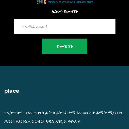
ለጋዜጣ ይመዝገቡ
ይመዝገቡ
place
የኢትዮጵያ ብሄራዊ ባንክ ፊት ለፊት የከተማ እና መሰረተ ልማት ሚኒስቴር
ሕንፃ። P.O Box 3040, አዲስ አበባ, ኢትዮጵያ