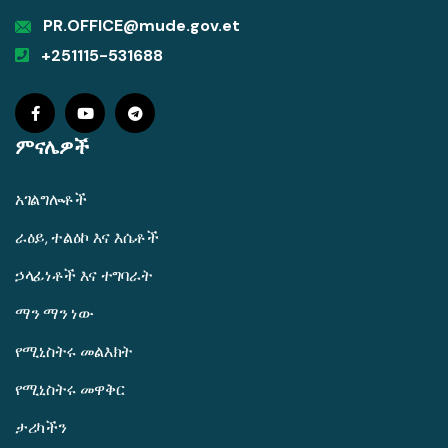
PR.OFFICE@mude.gov.et
+251115-531688
ምናሌዎች
አገልግሎቶች
ራዕይ, ተልዕኮ እና እሴቶች
ኃላፊነቶች እና ተግባራት
ማን ማን ነው
የሚኒስትሩ መልእክት
የሚኒስትሩ መዋቅር
ታሪካችን