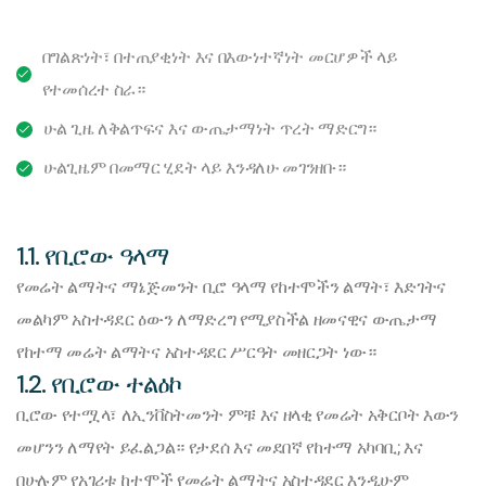
በግልጽነት፣ በተጠያቂነት እና በእውነተኛነት መርሆዎች ላይ
የተመሰረተ ስራ።
ሁል ጊዜ ለቅልጥፍና እና ውጤታማነት ጥረት ማድርግ።
ሁልጊዜም በመማር ሂደት ላይ እንዳለሁ መገንዘቡ።
1.1. የቢሮው ዓላማ
የመሬት ልማትና ማኔጅመንት ቢሮ ዓላማ የከተሞችን ልማት፣ እድገትና
መልካም አስተዳደር ዕውን ለማድረግ የሚያስችል ዘመናዊና ውጤታማ
የከተማ መሬት ልማትና አስተዳደር ሥርዓት መዘርጋት ነው።
1.2. የቢሮው ተልዕኮ
ቢሮው የተሟላ፣ ለኢንቨስትመንት ምቹ እና ዘላቂ የመሬት አቅርቦት እውን
መሆንን ለማየት ይፈልጋል። የታደሰ እና መደበኛ የከተማ አካባቢ; እና
በሁሉም የአገሪቱ ከተሞች የመሬት ልማትና አስተዳደር እንዲሁም