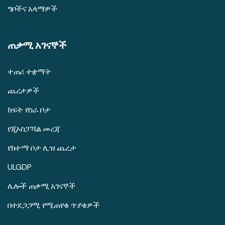
ግቦችና አላማዎች
ጠቃሚ አገናኞች
ተጠሪ ተቋማት
ጨረታዎች
ክፍት የስራ ቦታ
የጂኦስፓሻል መረጃ
የከተማ ቦታ ሊዝ ጨረታ
ULGDP
ሌሎች ጠቃሚ አገናኞች
በተደጋጋሚ የሚጠየቁ ጥያቄዎች