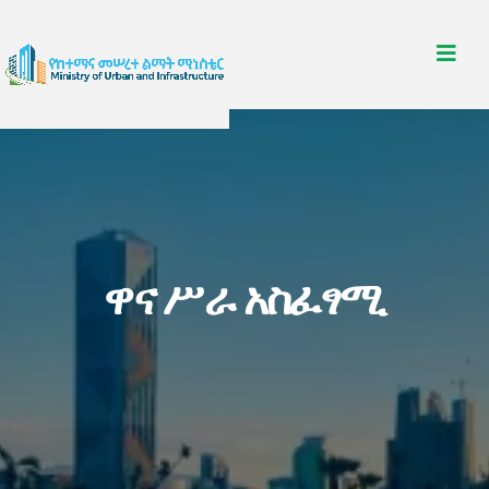
ዋና ሥራ አስፈፃሚ