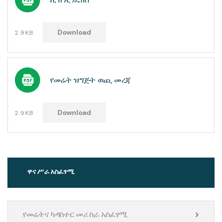
Download
2.9KB
የመሬት ዝግጅት ወጪ መረጃ
Download
2.9KB
ዋና ሥራ አስፈፃሚ
የመሬትና ካዳስተር መሪ ስራ አስፈፃሚ