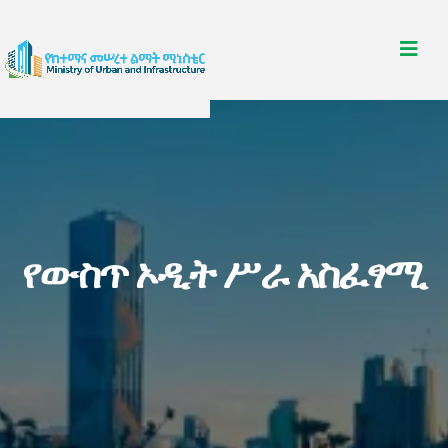
የውስጥ ኦዲት ሥራ አስፈፃሚ