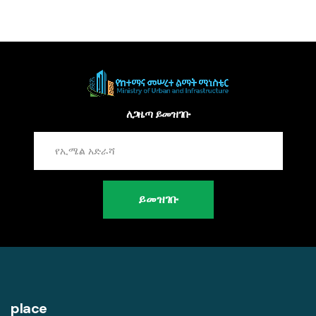
ለጋዜጣ ይመዝገቡ
ይመዝገቡ
place