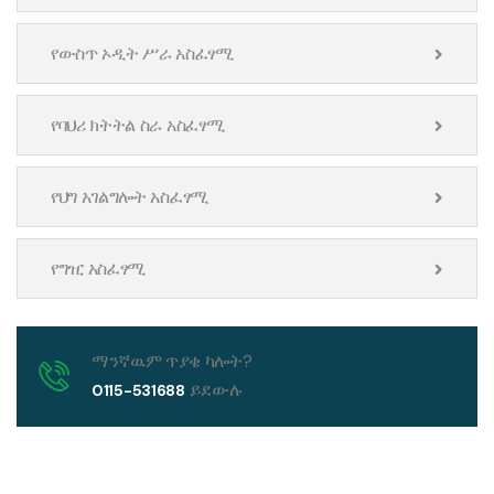
የውስጥ ኦዲት ሥራ አስፈፃሚ
የባህሪ ክትትል ስራ አስፈፃሚ
የህግ አገልግሎት አስፈፃሚ
የግዢ አስፈፃሚ
ማንኛዉም ጥያቄ ካሎት?
ይደውሉ
0115-531688