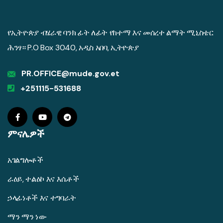
የኢትዮጵያ ብሄራዊ ባንክ ፊት ለፊት የከተማ እና መሰረተ ልማት ሚኒስቴር
ሕንፃ። P.O Box 3040, አዲስ አበባ, ኢትዮጵያ
PR.OFFICE@mude.gov.et
+251115-531688
ምናሌዎች
አገልግሎቶች
ራዕይ, ተልዕኮ እና እሴቶች
ኃላፊነቶች እና ተግባራት
ማን ማን ነው