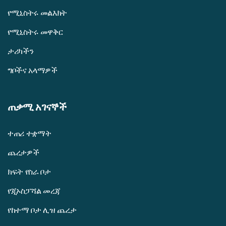
የሚኒስትሩ መልእክት
የሚኒስትሩ መዋቅር
ታሪካችን
ግቦችና አላማዎች
ጠቃሚ አገናኞች
ተጠሪ ተቋማት
ጨረታዎች
ክፍት የስራ ቦታ
የጂኦስፓሻል መረጃ
የከተማ ቦታ ሊዝ ጨረታ