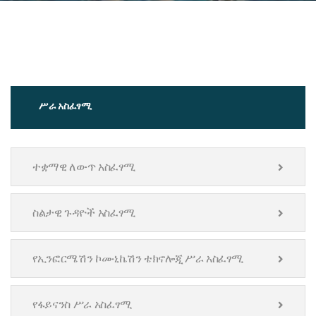
ሥራ አስፈፃሚ
ተቋማዊ ለውጥ አስፈፃሚ
ስልታዊ ጉዳዮች አስፈፃሚ
የኢንፎርሜሽን ኮሙኒኬሽን ቴክኖሎጂ ሥራ አስፈፃሚ
የፋይናንስ ሥራ አስፈፃሚ