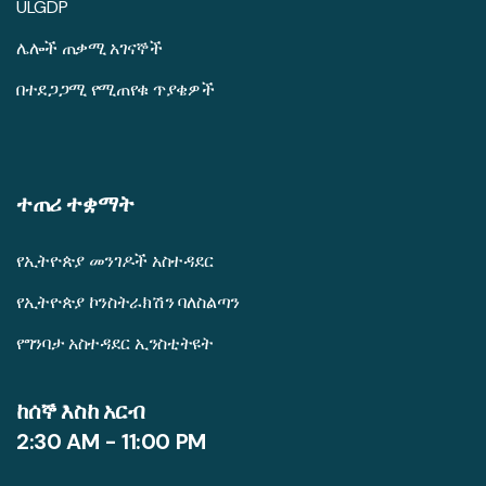
ULGDP
ሌሎች ጠቃሚ አገናኞች
በተደጋጋሚ የሚጠየቁ ጥያቄዎች
ተጠሪ ተቋማት
የኢትዮጵያ መንገዶች አስተዳደር
የኢትዮጵያ ኮንስትራክሽን ባለስልጣን
የግንባታ አስተዳደር ኢንስቲትዩት
ከሰኞ እስከ አርብ
2:30 AM - 11:00 PM