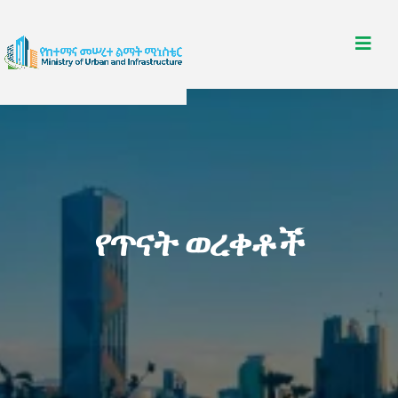
የጥናት ወረቀቶች