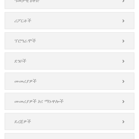
ዓመታዊ ዕቅድ
ሪፖርቶች
ፕሮግራሞች
ደንቦች
መመሪያዎች
መመሪያዎች እና ማኑዋሎች
ደረጃዎች