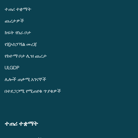
ተጠሪ ተቋማት
ጨረታዎች
ክፍት የስራ ቦታ
የጂኦስፓሻል መረጃ
የከተማ ቦታ ሊዝ ጨረታ
ULGDP
ሌሎች ጠቃሚ አገናኞች
በተደጋጋሚ የሚጠየቁ ጥያቄዎች
ተጠሪ ተቋማት