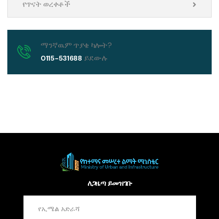
የጥናት ወረቀቶች
ማንኛዉም ጥያቄ ካሎት?
ይደውሉ
0115-531688
ለጋዜጣ ይመዝገቡ