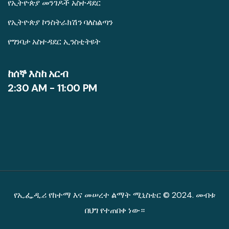
የኢትዮጵያ መንገዶች አስተዳደር
የኢትዮጵያ ኮንስትራክሽን ባለስልጣን
የግንባታ አስተዳደር ኢንስቲትዩት
ከሰኞ እስከ አርብ
2:30 AM - 11:00 PM
የኢ.ፌ.ዲ.ሪ የከተማ እና መሠረተ ልማት ሚኒስቴር © 2024. መብቱ
በህግ የተጠበቀ ነው።