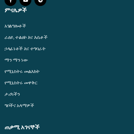
ምናሌዎች
አገልግሎቶች
ራዕይ, ተልዕኮ እና እሴቶች
ኃላፊነቶች እና ተግባራት
ማን ማን ነው
የሚኒስትሩ መልእክት
የሚኒስትሩ መዋቅር
ታሪካችን
ግቦችና አላማዎች
ጠቃሚ አገናኞች