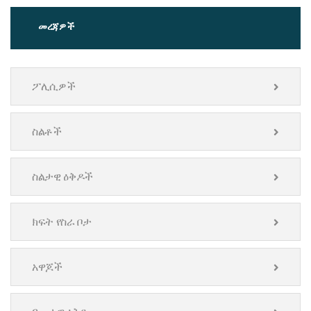
መረጃዎች
ፖሊሲዎች
ስልቶች
ስልታዊ ዕቅዶች
ክፍት የስራ ቦታ
አዋጆች