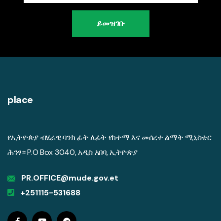
ይመዝገቡ
place
የኢትዮጵያ ብሄራዊ ባንክ ፊት ለፊት የከተማ እና መሰረተ ልማት ሚኒስቴር
ሕንፃ። P.O Box 3040, አዲስ አበባ, ኢትዮጵያ
PR.OFFICE@mude.gov.et
+251115-531688