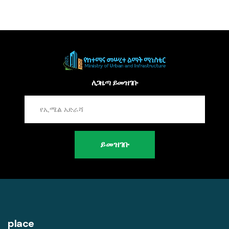
ለጋዜጣ ይመዝገቡ
ይመዝገቡ
place