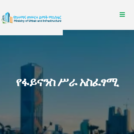
የፋይናንስ ሥራ አስፈፃሚ