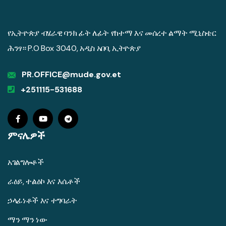
የኢትዮጵያ ብሄራዊ ባንክ ፊት ለፊት የከተማ እና መሰረተ ልማት ሚኒስቴር
ሕንፃ። P.O Box 3040, አዲስ አበባ, ኢትዮጵያ
PR.OFFICE@mude.gov.et
+251115-531688
ምናሌዎች
አገልግሎቶች
ራዕይ, ተልዕኮ እና እሴቶች
ኃላፊነቶች እና ተግባራት
ማን ማን ነው