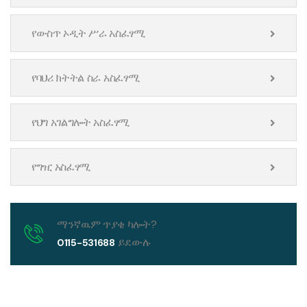
የውስጥ ኦዲት ሥራ አስፈፃሚ
የባህሪ ክትትል ስራ አስፈፃሚ
የህግ አገልግሎት አስፈፃሚ
የግዢ አስፈፃሚ
ማንኛዉም ጥያቄ ካሎት?
ይደውሉ
0115-531688