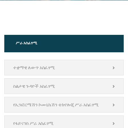
ሥራ አስፈፃሚ
ተቋማዊ ለውጥ አስፈፃሚ
ስልታዊ ጉዳዮች አስፈፃሚ
የኢንፎርሜሽን ኮሙኒኬሽን ቴክኖሎጂ ሥራ አስፈፃሚ
የፋይናንስ ሥራ አስፈፃሚ