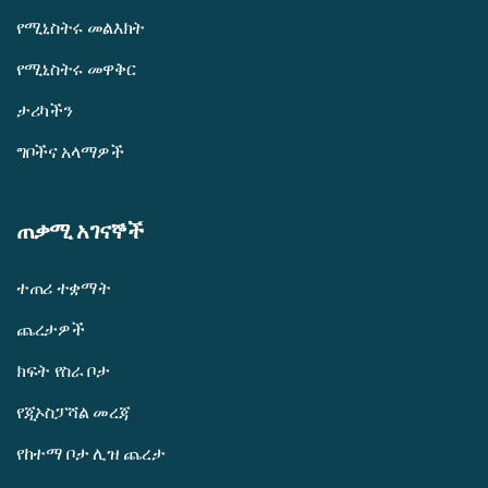
የሚኒስትሩ መልእክት
የሚኒስትሩ መዋቅር
ታሪካችን
ግቦችና አላማዎች
ጠቃሚ አገናኞች
ተጠሪ ተቋማት
ጨረታዎች
ክፍት የስራ ቦታ
የጂኦስፓሻል መረጃ
የከተማ ቦታ ሊዝ ጨረታ