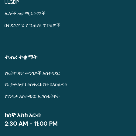
ULGDP
ሌሎች ጠቃሚ አገናኞች
በተደጋጋሚ የሚጠየቁ ጥያቄዎች
ተጠሪ ተቋማት
የኢትዮጵያ መንገዶች አስተዳደር
የኢትዮጵያ ኮንስትራክሽን ባለስልጣን
የግንባታ አስተዳደር ኢንስቲትዩት
ከሰኞ እስከ አርብ
2:30 AM - 11:00 PM