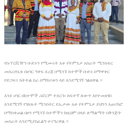
የሱፐርቪዥን ቡድኑን የሚመሩት አቶ የትምጌታ አስራት ሚንስቴር
መስሪያቤቱ በሀገር ዓቀፍ ደረጃ በሚገኙ ከተሞች ቡድኑ በማዋቀር
የድጋፍና ክትትል ስራ በማከናወን ላይ እንደሚገኝ ገልጸዋል ።
እንደ ሀገር በከተሞች ሪፎርም ተደርጐ ከፍተኛ ለውጥ እየተመዘገበ
እንደሚገኝ የገለጹት ሚንስትር ደኤታው አቶ የትምጌታ ይህንን አጠናክሮ
በማስቀጠል በዞን የሚገኙ ከተሞችን ከዚህም በላይ ለማልማት በቅንጅት
መስራት እንደሚያስፈልግ ተናግረዋል ።