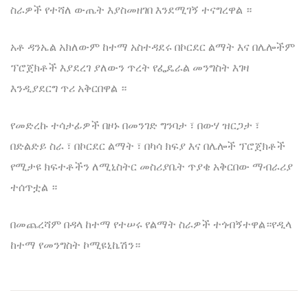
ስራዎች የተሻለ ውጤት እያስመዘገበ እንደሚገኝ ተናግረዋል ።
አቶ ዳንኤል አክለውም ከተማ አስተዳደሩ በኮርደር ልማት እና በሌሎችም
ፕሮጀክቶች እያደረገ ያለውን ጥረት የፌዴራል መንግስት እገዛ
እንዲያደርግ ጥሪ አቅርበዋል ።
የመድረኩ ተሳታፊዎች በዞኑ በመንገድ ግንባታ ፣ በውሃ ዝርጋታ ፣
በድልድይ ስራ ፣ በኮርደር ልማት ፣ በካሳ ክፍያ እና በሌሎች ፕሮጀክቶች
የሚታዩ ክፍተቶችን ለሚኒስትር መስሪያቤት ጥያቄ አቅርበው ማብራሪያ
ተሰጥቷል ።
በመጨረሻም በዳላ ከተማ የተሠሩ የልማት ስራዎች ተጎብኝተዋል።የዲላ
ከተማ የመንግስት ኮሚዩኒኬሽን።