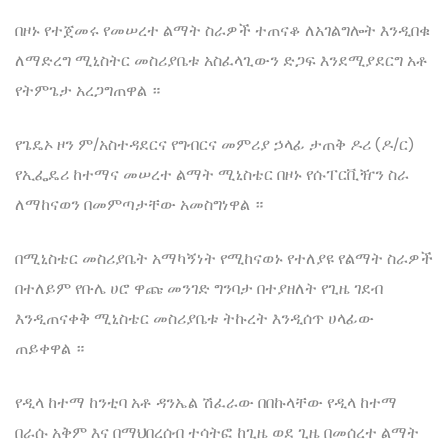
በዞኑ የተጀመሩ የመሠረተ ልማት ስራዎች ተጠናቆ ለአገልግሎት እንዲበቁ
ለማድረግ ሚኒስትር መስሪያቤቱ አስፈላጊውን ድጋፍ እንደሚያደርግ አቶ
የትምጌታ አረጋግጠዋል ።
የጌዴኦ ዞን ም/አስተዳደርና የግብርና መምሪያ ኃላፊ ታጠቅ ዶሪ (ዶ/ር)
የኢፌዴሪ ከተማና መሠረተ ልማት ሚኒስቴር በዞኑ የሱፐርቪዥን ስራ
ለማከናወን በመምጣታቸው አመስግነዋል ።
በሚኒስቴር መስሪያቤት አማካኝነት የሚከናወኑ የተለያዩ የልማት ስራዎች
በተለይም የቡሌ ሀሮ ዋጩ መንገድ ግንባታ በተያዘለት የጊዜ ገደብ
እንዲጠናቀቅ ሚኒስቴር መስሪያቤቱ ትኩረት እንዲሰጥ ሀላፊው
ጠይቀዋል ።
የዲላ ከተማ ከንቲባ አቶ ዳንኤል ሽፈራው በበኩላቸው የዲላ ከተማ
በራሱ አቅም እና በማህበረሰብ ተሳትፎ ከጊዜ ወደ ጊዜ በመሰረተ ልማት