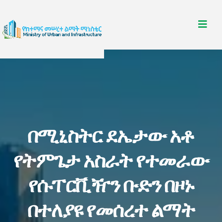
በሚኒስትር ደኤታው አቶ
የትምጌታ አስራት የተመራው
የሱፐርቪዥን ቡድን በዞኑ
በተለያዩ የመሰረተ ልማት