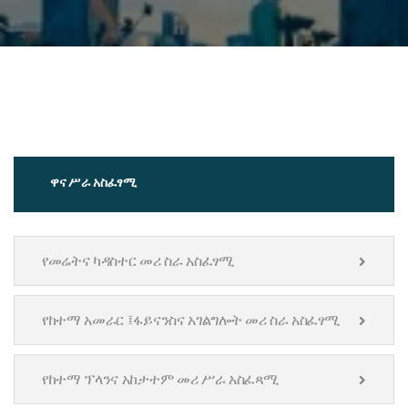
ዋና ሥራ አስፈፃሚ
የመሬትና ካዳስተር መሪ ስራ አስፈፃሚ
የከተማ አመራር ፤ፋይናንስና አገልግሎት መሪ ስራ አስፈፃሚ
የከተማ ፕላንና አከታተም መሪ ሥራ አስፈጻሚ