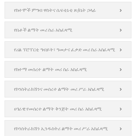
የከተሞች ምግብ ዋስትና ሴፍቲኔቲ ጽ/ቤት ኃላፊ
የቤቶች ልማት መሪ ስራ አስፈጻሚ
የሪል ፕሮፐርቲ ግብይት፣ ግመታና ፈቃድ መሪ ስራ አስፈጻሚ
የከተማ መሰረተ ልማት መሪ ስራ አስፈጻሚ
የኮንስትራክሽንና መሰረተ ልማት መሪ ሥራ አስፈጻሚ
ሀገራዊ የመሰረተ ልማት ቅንጅት መሪ ስራ አስፈጻሚ
የኮንስትራክሽን ኢንዱስትሪ ልማት መሪ ሥራ አስፈጻሚ