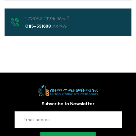
ማንኛዉም ጥያቄ ካሎት?
ይደውሉ
0115-531688
Subscribe to Newsletter