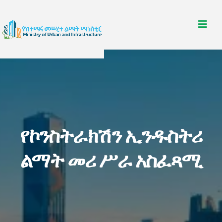
የኮንስትራክሽን ኢንዱስትሪ
ልማት መሪ ሥራ አስፈጻሚ