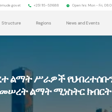
@mude.gov.et
+251 115-531688
Open hrs: Mon - Fri, 08
Structure
Regions
News and Events
ረተ ልማት ሥራዎች የህብረተሰቡን
 መሠረት ልማት ሚነስትር ክብርት 