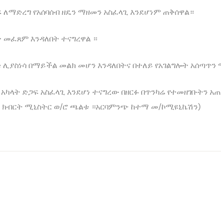
 ለማድረግ የአሰባሰብ ዘዴን ማዘመን አስፈላጊ እንደሆነም ጠቅሰዋል።
 መፈጸም እንዳለበት ተናግረዋል ።
ሊያስነሳ በማይችል መልክ መሆን እንዳለበትና በተለይ የአገልግሎት አሰጣጥን 
 አካላት ድጋፍ አስፈላጊ እንደሆነ ተናግረው በዘርፉ በጥንካሬ የተመዘገቡትን 
ል ክብርት ሚኒስትር ወ/ሮ ጫልቱ ።አርባምንጭ ከተማ መ/ኮሚዩኒኬሽን)