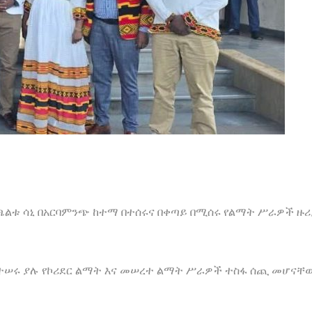
ልቱ ሳኒ በአርባምንጭ ከተማ በተሰሩና በቀጣይ በሚሰሩ የልማት ሥራዎች ዙሪ
የተሠሩ ያሉ የኮሪደር ልማት እና መሠረተ ልማት ሥራዎች ተስፋ ሰጪ መሆናቸ