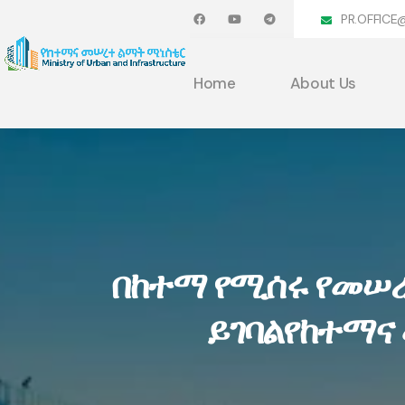
PR.OFFICE
Home
About Us
በከተማ የሚሰሩ የመሠ
ይገባልየከተማና