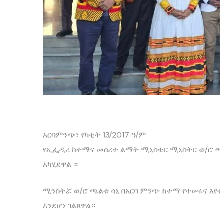
አርባምንጭ፣ የካቲት 13/2017 ዓ/ም
የኢፌዲሪ ከተማና መሰረተ ልማት ሚኒስቴር ሚኒስትር ወ/ሮ ጫ
አካሂደዋል ።
ሚንስትሯ ወ/ሮ ጫልቱ ሳኒ በአርባ ምንጭ ከተማ የተሠሩና እ
እንደሆነ ገልጸዋል።