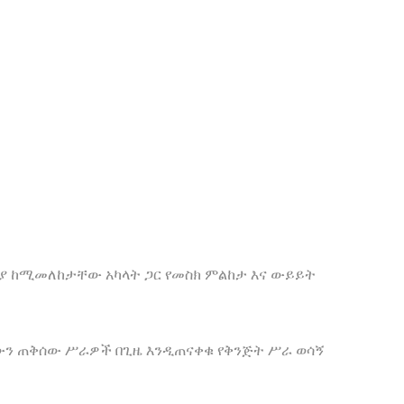
ያ ከሚመለከታቸው አካላት ጋር የመስክ ምልከታ እና ውይይት
ውን ጠቅሰው ሥራዎች በጊዜ እንዲጠናቀቁ የቅንጅት ሥራ ወሳኝ