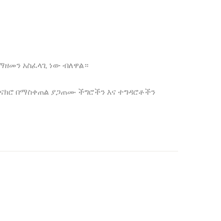
ማዘመን አስፈላጊ ነው ብለዋል።
አጠናክሮ በማስቀጠል ያጋጠሙ ችግሮችን እና ተግዳሮቶችን