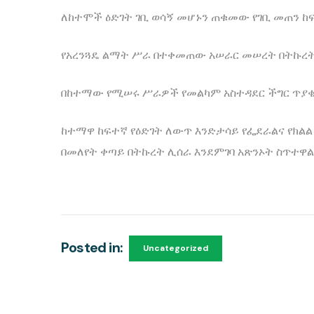
ለከተሞች ዕድገት ገቢ ወሳኝ መሆኑን ጠቁመው የገቢ መጠን ከፍ
የአረንጓዴ ልማት ሥራ በተቀመጠው አሠራር መሠረት በትኩረት
በከተማው የሚሠሩ ሥራዎች የመልካም አስተዳደር ችግር ጥያቄ 
ከተማዋ ከፍተኛ የዕድገት ለውጥ እንድታሳይ የፌደራልና የክልል
በመለየት ቀጣይ በትኩረት ሊሰራ እንደምገባ አጽንኦት ስጥተዋ
Posted in:
Uncategorized