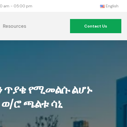
:00 am - 05:00 pm
English
Resources
Contact Us
 ጥያቄ የሚመልሱ ልሆኑ
ወ/ሮ ጫልቱ ሳኒ