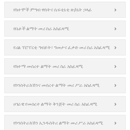
የከተሞች ምግብ ዋስትና ሴፍቲኔቲ ጽ/ቤት ኃላፊ
የቤቶች ልማት መሪ ስራ አስፈጻሚ
የሪል ፕሮፐርቲ ግብይት፣ ግመታና ፈቃድ መሪ ስራ አስፈጻሚ
የከተማ መሰረተ ልማት መሪ ስራ አስፈጻሚ
የኮንስትራክሽንና መሰረተ ልማት መሪ ሥራ አስፈጻሚ
ሀገራዊ የመሰረተ ልማት ቅንጅት መሪ ስራ አስፈጻሚ
የኮንስትራክሽን ኢንዱስትሪ ልማት መሪ ሥራ አስፈጻሚ