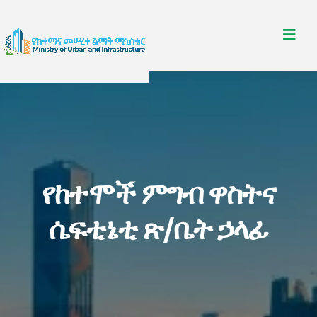
የከተሞች ምግብ ዋስትና
ሴፍቲኔቲ ጽ/ቤት ኃላፊ