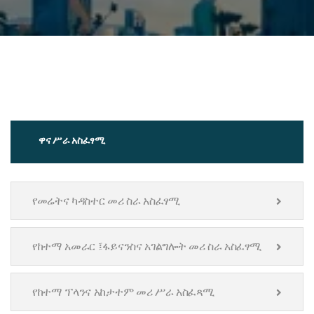
ዋና ሥራ አስፈፃሚ
የመሬትና ካዳስተር መሪ ስራ አስፈፃሚ
የከተማ አመራር ፤ፋይናንስና አገልግሎት መሪ ስራ አስፈፃሚ
የከተማ ፕላንና አከታተም መሪ ሥራ አስፈጻሚ