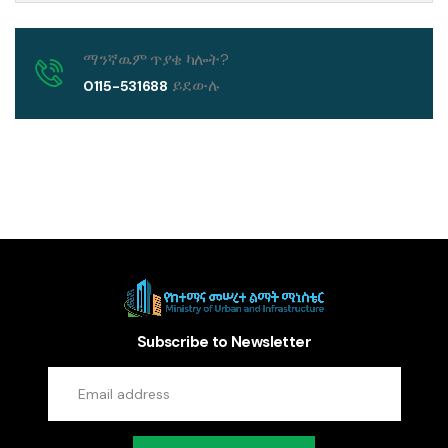
ማንኛዉም ጥያቄ ካሎት?
ይደውሉ
0115-531688
Subscribe to Newsletter