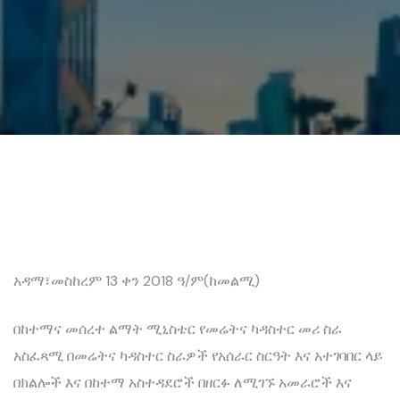
አዳማ፣መስከረም 13 ቀን 2018 ዓ/ም(ከመልሚ)
በከተማና መሰረተ ልማት ሚኒስቴር የመሬትና ካዳስተር መሪ ስራ
አስፈጻሚ በመሬትና ካዳስተር ስራዎች የአሰራር ስርዓት እና አተገባበር ላይ
በክልሎች እና በከተማ አስተዳደሮች በዘርፉ ለሚገኙ አመራሮች እና