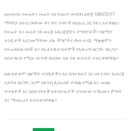
በመድረኩ የመሬትና መሬት ነክ ንብረት መዝገባ አዋጅ 1381/2017
ማሻሻያ በተደረገባቸው ዋና ዋና ጉዳዮች የአሰራር ስርዓትና አተገባበር፣
የመሬት እና መሬት ነክ መረጃ አደረጃጀትና ተግዳሮቶች፣ የልማት
ተነሺዎች እያጋጠማቸው ያሉ ችግሮችና የካሳ ተነሺ ማቋቋምን
የተመለከቱ ህጎች እና የኢትዮጵያ ከተሞች የአድራሻ ስርዓት ዝርጋታ
እስታዳርድ የሚሉ ሰነዶቹ ቀርበው ሰፋ ያለ ውይይት ተደርጎባቸዋል።
በውይይቱም በልማት ተነሺዎችን እና ከካሳ ክፍያ ጋር በተያያዘ፣ ከመረጃ
አያያዝ ስርዓት ጋርም በደንብ ሊሰራበት ይገባል የሚል እና መሰል
ጥያቄዎች እና አስተያየቶች ከተሳታፊዎች ተነስተው ተገቢውን ምላሽ
እና ማብራሪያ ተሰጥቶባቸዋል።