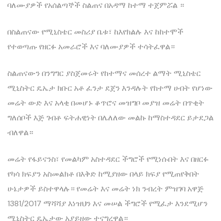
ባለሙያዎች የአሰልጣኞች ስልጠና በአዳማ ከተማ ተጀምሯል ።
በስልጠናው የሚኒስቴር መስሪያ ቤቱ፣ ከእየክልሉ እና ከከተሞች
የተወጣጡ የዘርፉ አመራሮች እና ባለሙያዎች ተሳትፈዋል።
ስልጠናውን በንግግር ያስጀመሩት የከተማና መሰረተ ልማት ሚኒስቴር
ሚኒስትር ዴኤታ ክቡር አቶ ፈንታ ደጀን እንዳሉት የከተማ ሀብት የሆነው
መሬት ውድ እና አላቂ በመሆኑ ቆጥሮና መዝግቦ መያዝ መሬት በጥቂት
ግለሰቦች እጅ ገብቶ ፍትሐዊነት በሌለለው መልኩ ከማስተዳደር ይታደጋል
ብለዋል።
መሬት የፋይናንስ፣ የመልካም አስተዳደር ችግሮች የሚነሱበት እና በዘርፉ
የካሳ ክፍያን አስመልክቶ በእቅድ ከሚያዘው በላይ ክፍያ የሚጠየቅበት
ሁኔታዎች ይስተዋላሉ። የመሬት እና መሬት ነክ ንብረት ምዝገባ አዋጅ
1381/2017 ማሻሻያ እነዝህን እና መሠል ችግሮች የሚፈታ እንደሚሆን
ሚኒስትር ዴኤታው አያይዘው ተናግረዋል።