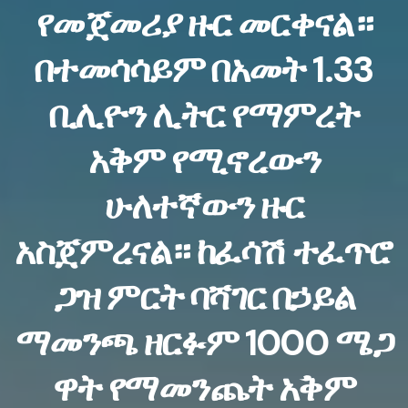
የመጀመሪያ ዙር መርቀናል።
በተመሳሳይም በአመት 1.33
ቢሊዮን ሊትር የማምረት
አቅም የሚኖረውን
ሁለተኛውን ዙር
አስጀምረናል። ከፈሳሽ ተፈጥሮ
ጋዝ ምርት ባሻገር በኃይል
ማመንጫ ዘርፉም 1000 ሜጋ
ዋት የማመንጨት አቅም