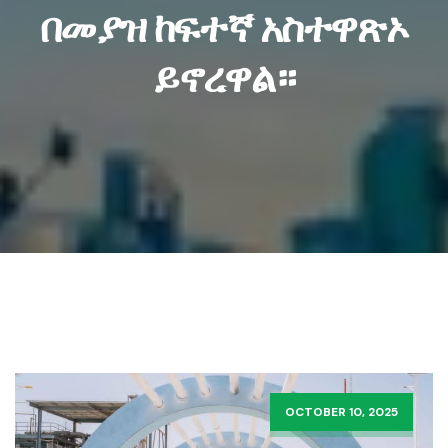
በመያዝ ከፍተኛ አስተዋጽኦ
ይኖረዋል።
OCTOBER 10, 2025