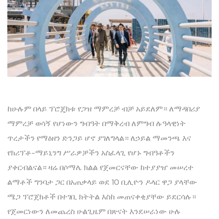
ከሁሉም በላይ ፕሮጄክቱ የጋዝ ማምረቻ ብቻ አይደለም። ለማዳበሪያ
ማምረቻ ወሳኝ የሆነውን ግብዓት በማቅረብ ለምግብ ሉዓላዊነት
ጥረታችን የማዕዘን ድንጋይ ሆኖ ያገለግላል። ለኃይል ማመንጫ እና
የክሪፕቶ-ማይኒንግ ሥራዎቻችን አስፈላጊ የሆኑ ግብዓቶችን
ያቀርብልናል። ዛሬ በሶማሌ ክልል የጀመርናቸው ከተያያዠ‍ መሠረተ
ልማቶች ግንባታ ጋር በአጠቃላይ ወደ 10 ቢሊዮን ዶላር ዋጋ ያላቸው
ሜጋ ፕሮጀክቶች በተገቢ ክትትል እስከ መጠናቀቂያቸው ይደርሳሉ።
የጀመርነውን ለመጨረስ ሁልጊዜም በጽናት እንደሠራነው ሁሉ