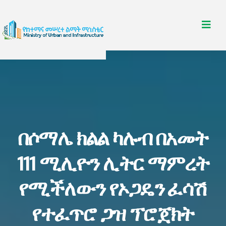
በሶማሌ ክልል ካሉብ በአመት
111 ሚሊዮን ሊትር ማምረት
የሚችለውን የኦጋዴን ፈሳሽ
የተፈጥሮ ጋዝ ፕሮጀክት