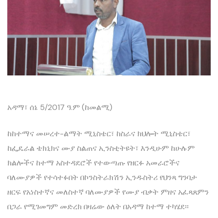
አዳማ፣ ሰኔ 5/2017 ዓ.ም (ከመልሚ)
ከከተማና መሠረተ-ልማት ሚኒስቴር፣ ከስራና ክህሎት ሚኒስቴር፣
ከፌዴራል ቴክኒክና ሙያ ስልጠና ኢንስቲትዩት፣ እንዲሁም ከሁሉም
ክልሎችና ከተማ አስተዳደሮች የተውጣጡ የዘርፉ አመራሮችና
ባለሙያዎች የተሳተፉበት በኮንስትራክሽን ኢንዱስትሪ የህንጻ ግንባታ
ዘርፍ የአነስተኛና መለስተኛ ባለሙያዎች የሙያ ብቃት ምዘና አፈጻጸምን
በጋራ የሚገመግም መድረክ በዛሬው ዕለት በአዳማ ከተማ ተካሄደ፡፡