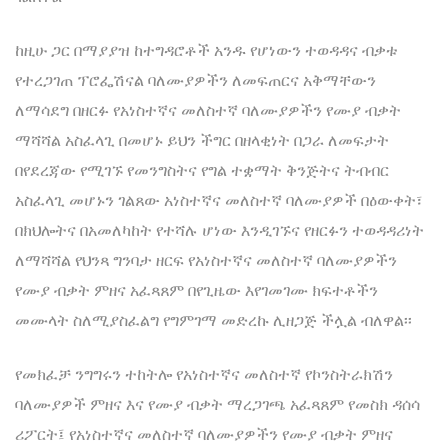
ከዚሁ ጋር በማያያዝ ከተግዳሮቶች አንዱ የሆነውን ተወዳዳና ብቃቱ
የተረጋገጠ ፕሮፌሽናል ባለሙያዎችን ለመፍጠርና አቅማቸውን
ለማሳደግ በዘርፉ የአነስተኛና መለስተኛ ባለሙያዎችን የሙያ ብቃት
ማሻሻል አስፈላጊ በመሆኑ ይህን ችግር በዘላቂነት በጋራ ለመፍታት
በየደረጃው የሚገኙ የመንግስትና የግል ተቋማት ቅንጅትና ትብብር
አስፈላጊ መሆኑን ገልጸው አነስተኛና መለስተኛ ባለሙያዎች በዕውቀት፣
በክህሎትና በአመለካከት የተሻሉ ሆነው እንዲገኙና የዘርፉን ተወዳዳሪነት
ለማሻሻል የህንጻ ግንባታ ዘርፍ የአነስተኛና መለስተኛ ባለሙያዎችን
የሙያ ብቃት ምዘና አፈጻጸም በየጊዜው እየገመገሙ ክፍተቶችን
መሙላት ስለሚያስፈልግ የግምገማ መድረኩ ሊዘጋጅ ችሏል ብለዋል፡፡
የመክፈቻ ንግግሩን ተከትሎ የአነስተኛና መለስተኛ የኮንስትራክሽን
ባለሙያዎች ምዘና እና የሙያ ብቃት ማረጋገጫ አፈጻጸም የመስክ ዳሰሳ
ሪፖርት፤ የአነስተኛና መለስተኛ ባለሙያዎችን የሙያ ብቃት ምዘና