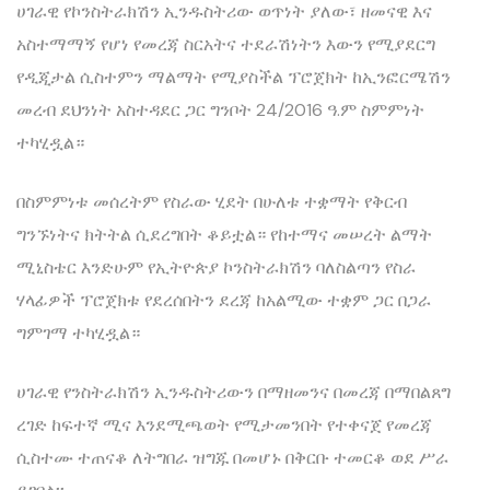
ሀገራዊ የኮንስትራክሽን ኢንዱስትሪው ወጥነት ያለው፣ ዘመናዊ እና
አስተማማኝ የሆነ የመረጃ ስርአትና ተደራሽነትን እውን የሚያደርግ
የዲጂታል ሲስተምን ማልማት የሚያስችል ፕሮጀክት ከኢንፎርሜሽን
መረብ ደህንነት አስተዳደር ጋር ግንቦት 24/2016 ዓ.ም ስምምነት
ተካሂዷል።
በስምምነቱ መሰረትም የስራው ሂደት በሁለቱ ተቋማት የቅርብ
ግንኙነትና ክትትል ሲደረግበት ቆይቷል። የከተማና መሠረት ልማት
ሚኒስቴር እንድሁም የኢትዮጵያ ኮንስትራክሽን ባለስልጣን የስራ
ሃላፊዎች ፕሮጀክቱ የደረሰበትን ደረጃ ከአልሚው ተቋም ጋር በጋራ
ግምገማ ተካሂዷል።
ሀገራዊ የንስትራክሽን ኢንዱስትሪውን በማዘመንና በመረጃ በማበልጸግ
ረገድ ከፍተኛ ሚና እንደሚጫወት የሚታመንበት የተቀናጀ የመረጃ
ሲስተሙ ተጠናቆ ለትግበራ ዝግጁ በመሆኑ በቅርቡ ተመርቆ ወደ ሥራ