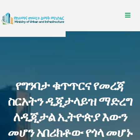
የግንባታ ቁጥጥርና የመረጃ
ስርአትን ዲጂታላይዝ ማድረግ
ለዲጂታል ኢትዮጵያ እውን
መሆን አበሪክቶው የጎላ መሆኑ