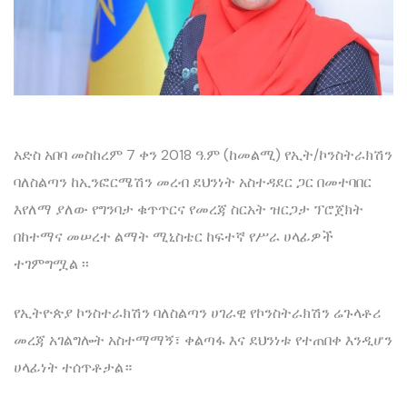
አድስ አበባ መስከረም 7 ቀን 2018 ዓ.ም (ከመልሚ) የኢት/ኮንስትራክሽን
ባለስልጣን ከኢንፎርሜሽን መረብ ደህንነት አስተዳደር ጋር በመተባበር
እየለማ ያለው የግንባታ ቁጥጥርና የመረጃ ስርአት ዝርጋታ ፕሮጀክት
በከተማና መሠረተ ልማት ሚኒስቴር ከፍተኛ የሥራ ሀላፊዎች
ተገምግሟል ፡፡
የኢትዮጵያ ኮንስተራክሽን ባለስልጣን ሀገራዊ የኮንስትራክሽን ሬጉላቶሪ
መረጃ አገልግሎት አስተማማኝ፣ ቀልጣፋ እና ደህንነቱ የተጠበቀ እንዲሆን
ሀላፊነት ተሰጥቶታል።