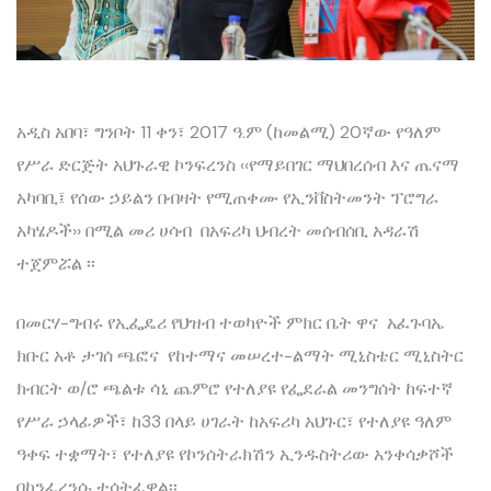
አዲስ አበባ፣ ግንቦት 11 ቀን፣ 2017 ዓ.ም (ከመልሚ) 20ኛው የዓለም
የሥራ ድርጅት አህጉራዊ ኮንፍረንስ ‹‹የማይበገር ማህበረሰብ እና ጤናማ
አካባቢ፤ የሰው ኃይልን በብዛት የሚጠቀሙ የኢንቨስትመንት ፕሮግራ
አካሄዶች›› በሚል መሪ ሀሳብ በአፍሪካ ህብረት መሰብሰቢ አዳራሽ
ተጀምሯል ፡፡
በመርሃ-ግብሩ የኢፌዴሪ የህዝብ ተወካዮች ምክር ቤት ዋና አፈጉባኤ
ክቡር አቶ ታገሰ ጫፎና የከተማና መሠረተ-ልማት ሚኒስቴር ሚኒስትር
ክብርት ወ/ሮ ጫልቱ ሳኒ ጨምሮ የተለያዩ የፌደራል መንግሰት ከፍተኛ
የሥራ ኃላፊዎች፣ ከ33 በላይ ሀገራት ከአፍሪካ አህጉር፣ የተለያዩ ዓለም
ዓቀፍ ተቋማት፣ የተለያዩ የኮንሰትራክሽን ኢንዱስትሪው አንቀሳቃሾች
በኮንፈረንሱ ተሳትፈዋል፡፡