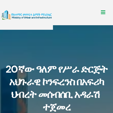
20ኛው ዓለም የሥራ ድርጅት
አህጉራዊ ኮንፍረንስ በአፍሪካ
ህብረት መሰብሰቢ አዳራሽ
ተጀመረ