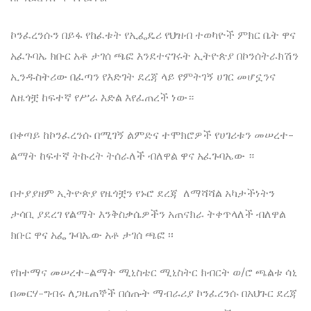
ኮንፈረንሱን በይፋ የከፈቱት የኢፌዴሪ የህዝብ ተወካዮች ምክር ቤት ዋና
አፈጉባኤ ክቡር አቶ ታገሰ ጫፎ እንደተናገሩት ኢትዮጵያ በኮንሰትራክሽን
ኢንዱስትሪው በፈጣን የእድገት ደረጃ ላይ የምትገኝ ሀገር መሆኗንና
ለዜጎቿ ከፍተኛ የሥራ እድል እየፈጠረች ነው።
በቀጣይ ከኮንፈረንሱ በሚገኝ ልምድና ተሞክሮዎች የሀገሪቱን መሠረተ-
ልማት ከፍተኛ ትኩረት ትሰራለች ብለዋል ዋና አፈጉባኤው ።
በተያያዘም ኢትዮጵያ የዜጎቿን የኑሮ ደረጃ ለማሻሻል አካታችነትን
ታሳቢ ያደረገ የልማት እንቅስቃሴዎችን አጠናክራ ትቀጥላለች ብለዋል
ክቡር ዋና አፌ ጉባኤው አቶ ታገሰ ጫፎ ፡፡
የከተማና መሠረተ-ልማት ሚኒስቴር ሚኒስትር ክብርት ወ/ሮ ጫልቱ ሳኒ
በመርሃ-ግብሩ ለጋዜጠኞች በሰጡት ማብራሪያ ኮንፈረንሱ በአህጉር ደረጃ