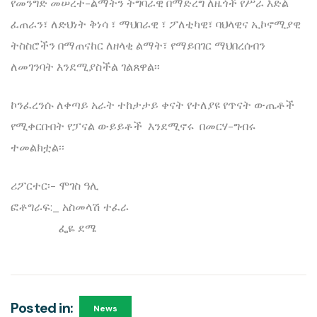
የመንግድ መሠረተ-ልማትን ትግባራዊ በማድረግ ለዜጎች የሥራ እድል
ፈጠራን፣ ለድህነት ቅነሳ ፣ ማህበራዊ ፣ ፖለቲካዊ፣ ባህላዊና ኢኮኖሚያዊ
ትስስሮችን በማጠናከር ለዘላቂ ልማት፣ የማይበገር ማህበረሰብን
ለመገንባት እንደሚያስችል ገልጸዋል፡፡
ኮንፈረንሱ ለቀጣይ አራት ተከታታይ ቀናት የተለያዩ የጥናት ውጤቶች
የሚቀርቡበት የፓናል ውይይቶች እንደሚኖሩ በመርሃ-ግብሩ
ተመልክቷል፡፡
ሪፖርተር፡- ሞገስ ዓሊ
ፎቶግራፍ:_ አስመላሽ ተፈራ
ፌዬ ደሜ
Posted in:
News