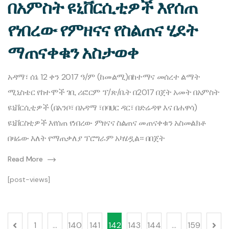
በአምስት ዩኒቨርሲቲዎች እየሰጠ
የነበረው የምዘናና የስልጠና ሂደት
ማጠናቀቁን አስታወቀ
አዳማ፣ ሰኔ 12 ቀን 2017 ዓ/ም (ከመልሚ)በከተማና መሰረተ ልማት
ሚኒስቴር የከተሞች ገቢ ሪፎርም ፕ/ጽ/ቤት በ2017 በጀት አመት በአምስት
ዩኒቨርሲቲዎች (በአንቦ፣ በአዳማ ፣በባህር ዳር፣ በድሬዳዋ እና በሐዋሳ)
ዩኒቨርስቲዎች እየሰጠ የነበረው ምዘናና ስልጠና መጠናቀቁን አስመልክቶ
በዛሬው እለት የማጠቃለያ ፕሮግራም አካሄዷል። በበጀት
Read More
[post-views]
1
…
140
141
142
143
144
…
159