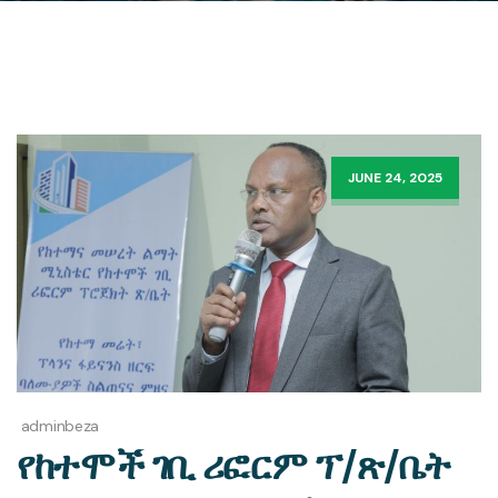
JUNE 24, 2025
adminbeza
የከተሞች ገቢ ሪፎርም ፕ/ጽ/ቤት