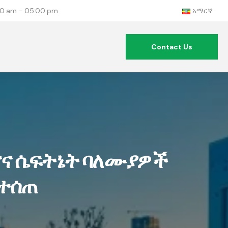
:00 am - 05:00 pm
አማርኛ
Contact Us
ናና ሴፍትኔት ባለሙያዎች
 ተሰጠ