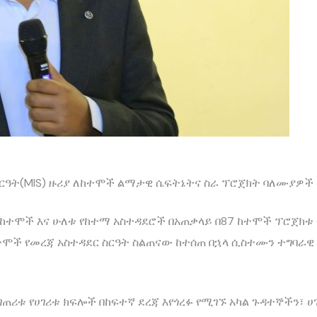
 ሥርዓት(MIS) ዙሪያ ለከተሞች ልማታዊ ሴፍትኔትና ስራ ፕሮጀክት ባለሙያዎች
ከተሞች እና ሁለቱ የከተማ አስተዳደሮች በአጠቃላይ በ87 ከተሞች ፕሮጀክቱ 
ሞች የመረጃ አስተዳደር ስርዓት ስልጠናው ከተሰጠ በኋላ ሲስተሙን ተግባራዊ
ጠሪቱ የሀገሪቱ ክፍሎች በከፍተኛ ደረጃ እየጎረፉ የሚገኙ አካል ጉዳተኞችን፣ 