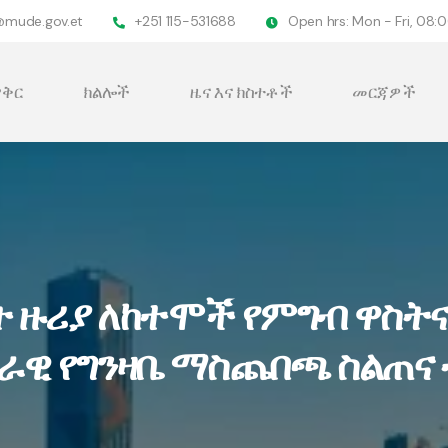
@mude.gov.et
+251 115-531688
Open hrs: Mon - Fri, 08
ቅር
ክልሎች
ዜና እና ክስተቶች
መርጃዎች
ት ዙሪያ ለከተሞች የምግብ ዋስት
ራዊ የግንዛቤ ማስጨበጫ ስልጠና