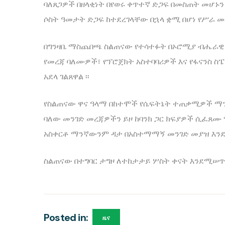
ባለጸጋዎች በዘላቂነት በየወሩ ቀጥተኛ ድጋፍ በመስጠት መሆ
ሶስት ዓመታት ድጋፍ ከተደረገላቸው በኋላ ቋሚ በሆነ የሥራ መ
በግንዛቤ ማስጨበጫ ስልጠናው የተሳተፉት በኦሮሚያ ብሔራዊ ክ
የመረጃ ባለሙዎች፣ የፕሮጀክት አስተባባሪዎች እና የፋናንስ 
አደላ ገልጸዋል ፡፡
የስልጠናው ዋና ዓላማ በከተሞች የሴፍትኔት ተጠቃሚዎች ማን
ባለው መንገድ መረጃዎችን ይዞ ከባንክ ጋር ክፍያዎች ሲፈጸሙ 
አስቀርቶ ማንኛውንም ዳታ በአስተማማኝ መንገድ መያዝ እንደ
ስልጠናው በተግባር ታግዞ ለተከታታይ ሦስት ቀናት እንደሚሠጥ
Posted in:
ዜና