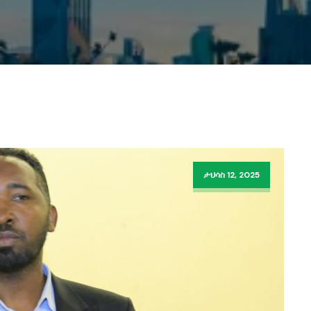
ታህሳስ 12, 2025