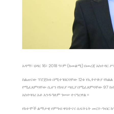
አዳማ፣ ህዳር 16፣ 2018 ዓ፣ም (ከመልሚ) በመረጃ አስተዳር
ስልጠናው ፕሮጀክቱ በሚተገበርባቸው 12ቱ የኢትዮጵያ የክልል 
የሚፈጸምባቸው ሲሆን የክፍያ ጣቢያ በሚፈጸምባቸው 97 ከተ
አስተባባሪ አቶ አንዱዓለም ገሠሠ ተናግረዋል ፡፡
የከተሞች ልማታዊ የምግብ ዋስትናና ሴፍትኔት መርሃ-ግብር ከገ