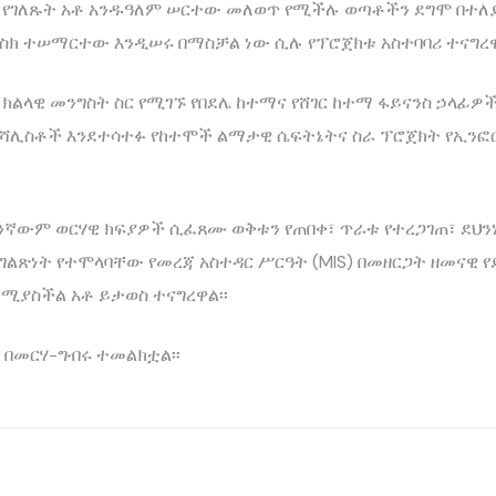
ኑን የገለጹት አቶ አንዱዓለም ሠርተው መለወጥ የሚችሉ ወጣቶችን ደግሞ በ
ስክ ተሠማርተው እንዲሠሩ በማስቻል ነው ሲሉ የፕሮጀክቱ አስተባባሪ ተናግረዋ
ልላዊ መንግስት ስር የሚገኙ የበደሌ ከተማና የሸገር ከተማ ፋይናንስ ኃላፊ
ስፔሻሊስቶች እንደተሳተፉ የከተሞች ልማታዊ ሴፍትኔትና ስራ ፕሮጀክት የኢን
ኛውም ወርሃዊ ክፍያዎች ሲፈጸሙ ወቅቱን የጠበቀ፣ ጥራቱ የተረጋገጠ፣ ደህን
ግልጽነት የተሞላባቸው የመረጃ አስተዳር ሥርዓት (MIS) በመዘርጋት ዘመናዊ 
ሚያስችል አቶ ይታወስ ተናግረዋል፡፡
 በመርሃ-ግብሩ ተመልክቷል፡፡