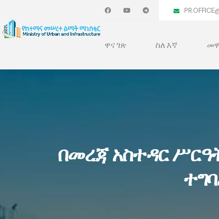
PR.OFFICE
ዋና ገጽ
ስለ እኛ
መዋ
በመረጃ አስተዳር ሥርዓ
ተግባ