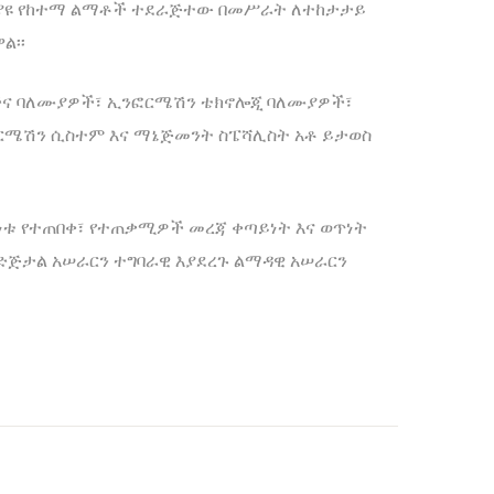
ተለያዩ የከተማ ልማቶች ተደራጅተው በመሥራት ለተከታታይ
ል፡፡
ዎችና ባለሙያዎች፣ ኢንፎርሜሽን ቴክኖሎጂ ባለሙያዎች፣
ፎርሜሽን ሲስተም እና ማኔጅመንት ስፔሻሊስት አቶ ይታወስ
ነቱ የተጠበቀ፣ የተጠቃሚዎች መረጃ ቀጣይነት እና ወጥነት
የድጅታል አሠራርን ተግባራዊ እያደረጉ ልማዳዊ አሠራርን