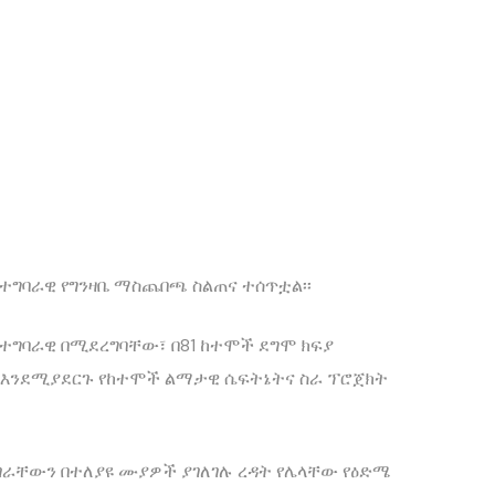
 ተግባራዊ የግንዛቤ ማስጨበጫ ስልጠና ተሰጥቷል፡፡
ተግባራዊ በሚደረግባቸው፣ በ81 ከተሞች ደግሞ ክፍያ
 እንደሚያደርጉ የከተሞች ልማታዊ ሴፍትኔትና ስራ ፕሮጀክት
ሀገራቸውን በተለያዩ ሙያዎች ያገለገሉ ረዳት የሌላቸው የዕድሜ