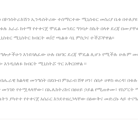
ሪቱ በኮንስትራክሽን ኢንዱስትሪው ተሰማርተው ሚኒስቴር መስሪያ ቤቱ በተለያዩ 
በቱሉ አራራ ከተማ የተቀናጀ ሞዴል መንደር ግንባታ ስኬት በላቀ ደረጃ በሙያቸ
ስቴር ሚኒስትር ክብርት ወ/ሮ ጫልቱ ሳኒ ምስጋና ተችሯቸዋል፡፡
አገልግሎታችሁን እንደባለፈው ሁሉ በሀገር ደረጃ ሞዴል ሊሆኑ የሚችሉ ሁሉም
 እንዲሰለፉ ክብርት ሚኒስትሯ ጥር አቅርበዋል ፡፡
ሔራዊ ክልላዊ መንግሰት በደቡብ ምዕራብ ሸዋ ዞን፣ ሰበታ ሀዋስ ወረዳ፣ በቱ
 መንገድ የተሟላላቸው፣ በኤሌክትሪክና በፀሀይ ኃይል የሚጠቀሙ፣ የስፖርት ማ
ትን ያካተተ የተቀናጀ አሰራር እንደተዘረጋላቸው በዕውቅና መድረኩ ላይ ተናግረ