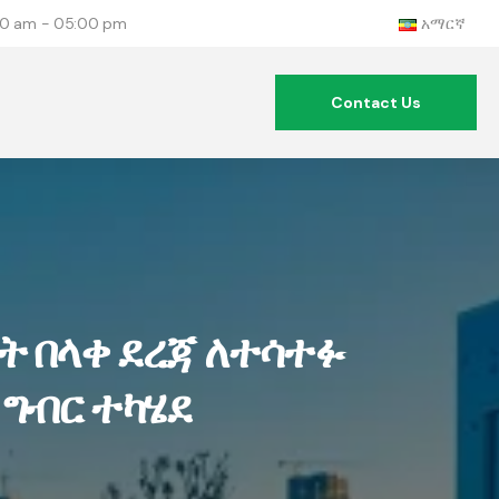
:00 am - 05:00 pm
አማርኛ
Contact Us
ት በላቀ ደረጃ ለተሳተፉ
-ግብር ተካሄደ