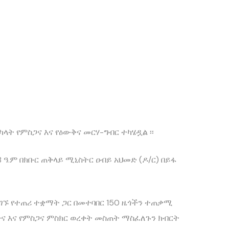
ካላት የምስጋና እና የዕውቅና መርሃ-ግብር ተካሄዷል ፡፡
ዓ.ም በክቡር ጠቅላይ ሚኒስትር ዐብይ አህመድ (ዶ/ር) በይፋ
ገኙ የተጠሪ ተቋማት ጋር በመተባበር 150 ዜጎችን ተጠቃሚ
ና እና የምስጋና ምስክር ወረቀት መስጠት ማስፈለጉን ክብርት