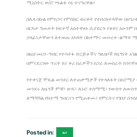
ሚኒስትር ወ/ሮ ጫልቱ ሳኒ ተናግረዋል፡፡
በሌላ በኩል የምስጋና የምስክር ወረቀት የተበረከተላቸው በሀገ
በርካታ ዓመታት ከፍተኛ አስተዋጾኦ ሲያደርጉ የቆዩና አሁንም 
ኃላፊነታቸውን ለተወጡ አካላት በከተማና መሠረተ-ልማት ሚኒ
በዚህ መርሃ-ግብር የተሳተፉ ድርጅቶችና ግለሰቦች የዜግነት 
በምናደረገው ጥረት እና ቀሪ ስራዎችን በጋራ ለመስራት ከጎናቸው
የተቀናጀ ሞዴል መንደር ለተጠቃሚዎች የተላለፉት በኦሮሚያ ብ
መንደሩ ለዜጎች ምቹ፣ ጽዱ፣ ለኑሮ ተስማሚ፣ የውስጥ ለውስጥ
ለማሻሻል የከተማ ግብርናን የሚጠቀሙ፣ የምርትና የገበያ ሰንሰለ
Posted in:
ዜና