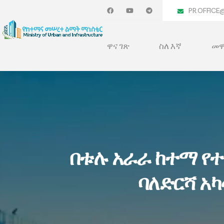
PR.OFFICE
ዋና ገጽ
ስለ እኛ
መዋ
በቱሉ አራራ ከተማ የተ
ባለድርሻ አካ