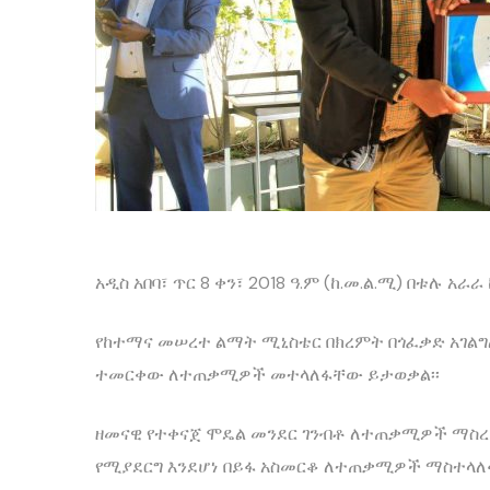
አዲስ አበባ፣ ጥር 8 ቀን፣ 2018 ዓ.ም (ከ.መ.ል.ሚ) በቱሉ 
የከተማና መሠረተ ልማት ሚኒስቴር በክረምት በጎፈቃድ አገልግሎት
ተመርቀው ለተጠቃሚዎች መተላለፋቸው ይታወቃል፡፡
ዘመናዊ የተቀናጀ ሞዴል መንደር ገንብቶ ለተጠቃሚዎች ማስረከብ
የሚያደርግ እንደሆነ በይፋ አስመርቆ ለተጠቃሚዎች ማስተላለፉ