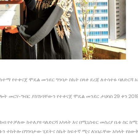
አራራ ከተማ የተቀናጀ ሞዴል መንደር ግንባታ ስኬት በላቀ ደረጃ ለተሳተፉ ባለድርሻ አ
 መርሃ-ግብር ያስገነባቸውን የተቀናጀ ሞዴል መንደር ታህሳስ 29 ቀን 2018 
 የተቻለው ከተለያዩ ባለድርሻ አካላት እና በሚኒስቴር መስሪያ ቤቱ ስር ከሚ
ን ተከትሎ በግንባታው ሂደትና ስኬት ከፍተኛ ሚና ለነበራቸው አካላት የዕውቅ