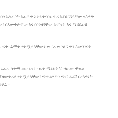
በጎ አድራጎት ስራዎች እንዲተባበሩ ጥሪ ስያደርግላቸው ላለፉት
ው፣ በእውቀታቸው እና በገንዘባቸው የዜግነት እና ማህበራዊ
 መሠረተ-ልማት የተሟላላቸውን መኖሪ መንደሮችን ለመገንባት
ሉ አራራ ከተማ መሆኑን ክብርት ሚኒስትሯ ገልጸው ሞዴል
ዘውተሪያ የተሟላላቸው፣ የነዋሪዎችን የኑሮ ደረጃ በዘላቂነት
ዋል ፡፡