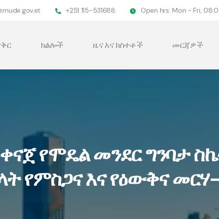
@mude.gov.et
+251 115-531688
Open hrs: Mon - Fri, 08
ቅር
ክልሎች
ዜና እና ክስተቶች
መርጃዎች
ቀናጀ የሞዴል መንደር ግንባታ ስኬ
ላት የምስጋና እና የዕውቅና መርሃ