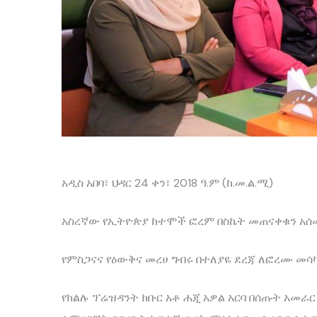
አዲስ አበባ፣ ህዳር 24 ቀን፣ 2018 ዓ.ም (ከ.መ.ል.ሚ)
አስረኛው የኢትዮጵያ ከተሞች ፎረም በስኬት መጠናቀቁን አሰመ
የምስጋናና የዕውቅና መረሀ ግብሩ በተለያዬ ደረጃ ለፎረሙ መሳ
የክልሉ ፕሬዝዳንት ክቡር አቶ ሐጂ አዎል አርባ በሰጡት አመ