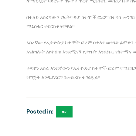
ለማዘጋጀት ባደረጉት ከፍተኛ ጥረት ሚኒስቴር መስሪያ ቤቱ ከፍ
በተለይ አስረኛውን የኢትዮጵያ ከተሞች ፎረም በተሳካ መንገ
ሚኒስቴር ተበርክቶላቸዋል፡፡
አስረኛው የኢትዮጵያ ከተሞች ፎረም በተለየ መንገድ ልምድ፣ 
አገልግሎት እየተሰጠ እንደሚገኝ የታየበት እንደነበር የከተማና
ቀጣዩን አስራ አንደኛውን የኢትዮጵያ ከተሞች ፎረም የሚያዘጋ
ዝግጅት እንዲያደርግ በመድረኩ ተገልጿል፡፡
Posted in:
ዜና