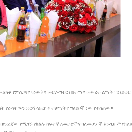
ልክቶ የምስጋናና የዕውቅና መርሃ-ግብር በከተማና መሠረተ ልማት ሚኒስቴር 
ካት የራሳቸውን ድርሻ ላበረከቱ ተቋማትና ግለሰቦች ነው የተሰጠው።
ራር በየደረጃው የሚገኙ የክልሉ ከፍተኛ አመራሮችና ባለሙያዎች እንዲሁም የክ