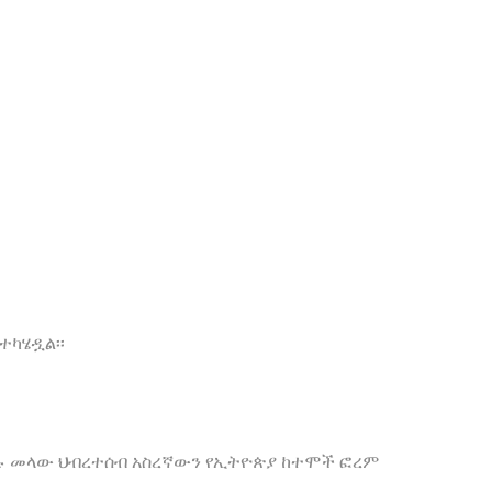
ተካሄዷል፡፡
ልሉ መላው ህብረተሰብ አስረኛውን የኢትዮጵያ ከተሞች ፎረም