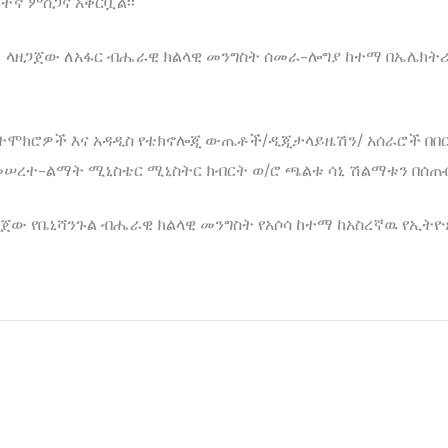
ተኛ ምስጋና አቅርቧል፡፡
ድ ላዘጋጀው ለአፋር ብሔራዊ ክልላዊ መንግስት ሰመራ-ሎግያ ከተማ በኤሌክት
ተሞክሮዎች እና አዳዲስ የቴክኖሎጂ ውጤቶች/ዲጂታላይዜሽን/ አሰራሮች በበ
 መሠረተ-ልማት ሚኒስቴር ሚኒስትር ክብርት ወ/ሮ ጫልቱ ሳኒ ሽልማቱን በሰጡበ
ጀው የቤኒሻንጉል ብሔራዊ ክልላዊ መንግስት የአሶሳ ከተማ ከአስረኛዉ የኢት