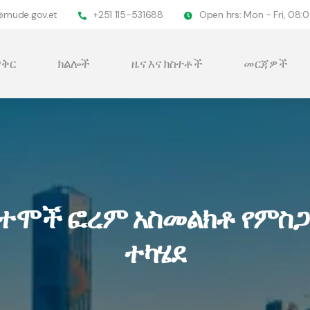
@mude.gov.et
+251 115-531688
Open hrs: Mon - Fri, 08
ቅር
ክልሎች
ዜና እና ክስተቶች
መርጃዎች
ተሞች ፎረም አስመልክቶ የምስጋ
ተካሄደ