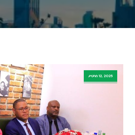
ታህሳስ 12, 2025