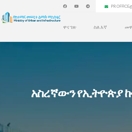
PR.OFFICE
ዋና ገጽ
ስለ እኛ
መዋ
አስረኛውን የኢትዮጵያ ከ