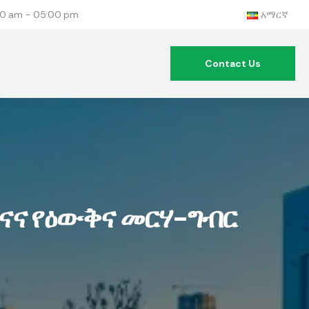
:00 am - 05:00 pm
አማርኛ
Contact Us
ናና የዕውቅና መርሃ-ግብር