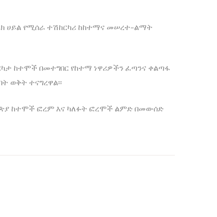
ሪክ ሀይል የሚሰራ ተሽከርካሪ ከከተማና መሠረተ-ልማት
ርካታ ከተሞች በመተግበር የከተማ ነዋሪዎችን ፈጣንና ቀልጣፋ
ት ወቅት ተናግረዋል፡፡
ዮጵያ ከተሞች ፎረም እና ካለፉት ፎረሞች ልምድ በመውሰድ