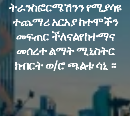
ትራንስፎርሜሽንን የሚያሳዩ
ተጨማሪ አርአያ ከተሞችን
መፍጠር ችለናልየከተማና
መሰረተ ልማት ሚኒስትር
ክብርት ወ/ሮ ጫልቱ ሳኒ ።