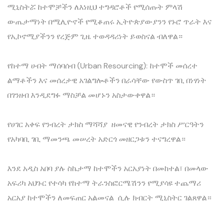
‎ሚኒስትሯ ከተሞቻችን ለእነዚህ ተግዳሮቶች የሚሰጡት ምላሽ
ውጤታማነት በሚሊዮኖች የሚቆጠሩ ኢትዮጵያውያንን የኑሮ ጥራት እና
የኢኮኖሚያችንን የረጅም ጊዜ ተወዳዳሪነት ይወስናል ብለዋል።
‎የከተማ ሀብት ማሰባሰብ (Urban Resourcing): ከተሞች መሰረተ
ልማቶችን እና መሰረታዊ አገልግሎቶችን በራሳቸው የውስጥ ገቢ በነፃነት
በገንዘብ እንዲደግፉ ማስቻል መሆኑን አስታውቀዋል።
‎የሀገር አቀፍ የንብረት ታክስ ማሻሻያ ዘመናዊ የንብረት ታክስ ሥርዓትን
የአካባቢ ገቢ ማመንጫ መሠረት አድርጎ መዘርጋቱን ተናግረዋል።
‎እንደ አዲስ አበባ ያሉ ስኬታማ ከተሞችን አርአያነት በመከተል፣ በመላው
አፍሪካ አህጉር የተሳካ የከተማ ትራንስፎርሜሽንን የሚያሳዩ ተጨማሪ
አርአያ ከተሞችን ለመፍጠር አልመናል ሲሉ ክብርት ሚኒስትር ገልጸዋል።