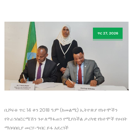
ጥር 27, 2026
ቢሾፍቱ ጥር 14 ቀን 2018 ዓ.ም (ከመልሚ) ‎ኢትዮጵያ የከተሞችን
የትራንስፎርሜሽን ጉዞ ለማፋጠን የሚያስችል ታሪካዊ የከተሞች የሀብት
ማሰባሰቢያ መርሃ-ግብር ይፋ አደረገች