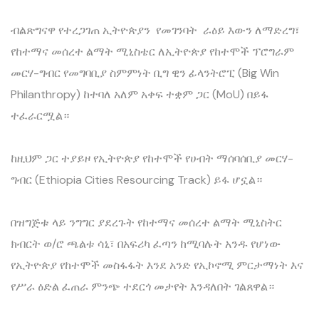
‎ብልጽግናዋ የተረጋገጠ ኢትዮጵያን የመገንባት ራዕይ እውን ለማድረግ፣
የከተማና መሰረተ ልማት ሚኒስቴር ለኢትዮጵያ የከተሞች ፕሮግራም
መርሃ-ግብር የመግባቢያ ስምምነት ቢግ ዊን ፊላንትሮፒ (Big Win
Philanthropy) ከተባለ አለም አቀፍ ተቋም ጋር (MoU) በይፋ
ተፈራርሟል።
‎ከዚህም ጋር ተያይዞ የኢትዮጵያ የከተሞች የሀብት ማሰባሰቢያ መርሃ-
ግብር (Ethiopia Cities Resourcing Track) ይፋ ሆኗል።
‎በዝግጅቱ ላይ ንግግር ያደረጉት የከተማና መሰረተ ልማት ሚኒስትር
ክብርት ወ/ሮ ጫልቱ ሳኒ፣ በአፍሪካ ፈጣን ከሚባሉት አንዱ የሆነው
የኢትዮጵያ የከተሞች መስፋፋት እንደ አንድ የኢኮኖሚ ምርታማነት እና
የሥራ ዕድል ፈጠራ ምንጭ ተደርጎ መታየት እንዳለበት ገልጸዋል።