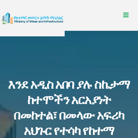
እንደ አዲስ አበባ ያሉ ስኬታማ
ከተሞችን አርአያነት
በመከተል፣ በመላው አፍሪካ
አህጉር የተሳካ የከተማ