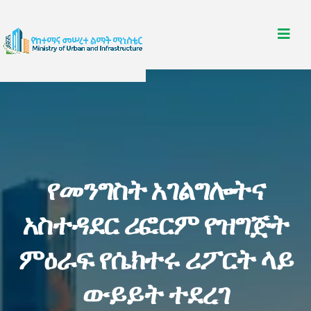
የመንግስት አገልግሎትና
አስተዳደር ሪፎርም የዝግጅት
ምዕራፍ የሴክተሩ ሪፖርት ላይ
ውይይት ተደረገ