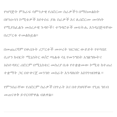
የዝግጅት ምእራፍ ሳምንታዊ የሪፎርሙ ስራዎችን በማስመልከት
በየንዑሳን ኮሚቴዎች እየተሰሩ ያሉ ስራዎች እና ለሪፎርሙ መሳካት
የሚያስፈልጉ መሰረታዊ ጉዳዮች፣ ተግዳሮቶች መፍትሔ እንዲበጅላቸው
በሪፓርቱ ተመልክቷል፡፡
በመጨረሻም በቀረቡት ሪፓርቶች መሠረት ዝርዝር ውይይት የተካሄደ
ሲሆን ክብርት ሚኒስትር ወ/ሮ ጫልቱ ሳኒ የመንግስት አገልግሎትና
አስተዳደር ሪፎርም በሚኒስቴር መስሪያ ቤቱ የተቋቋመው ኮሚቴ ከተጠሪ
ተቋማት ጋር በተቀናጀ መንገድ መስራት እንዳለበት አስገንዝበዋል ፡፡
የምንሰራቸው የሪፎርም ስራዎች በጥራት እና በተያዘላቸው የጊዜ ገደብ
መጠናቀቅ ይኖርባቸዋል ብለዋል፡፡