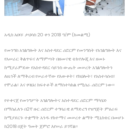
አዲስ አበባ፣ ታህሳስ 20 ቀን 2018 ዓ/ም (ከመልሚ)
የመንግስ አገልግሎት እና አስተዳደር ሪፎርም የመንግስት የአገልግሎት እና
የአሠራር ቅልጥፍና ለማምጣት በዘመናዊ ቴክኖሎጂ እና ዘመኑ
ከሚያራምደው የአስተዳደር ሳይንስ ውጤት መሠረት አገልግሎትን
ለዜጎች ለማቅረብ የሠራተኛው የእውቀት፣ የክህሎት፣ የአስተሳሰብ፣
የሞራል፣ እና የባህሪ ክፍተቶች ለማስተካከል የሚሰራ ሪፎርም ነው፡፡
የተቀናጀ የመንግሥት አገልግሎትና አስተዳደር ሪፎርም ማካሄድ
በማስፈለጉ በ2ኛ ዙር ሪፎርም ተግባራዊ ለማድረግ የዝግጅት ምዕራፍ
ከሚያደርጉ ተቋማት አንዱ የከተማና መሠረተ ልማት ሚኒስቴር በመሆኑ
ከ2018 በጀት ዓመት ጀምሮ እየሠራ ይገኛል፡፡