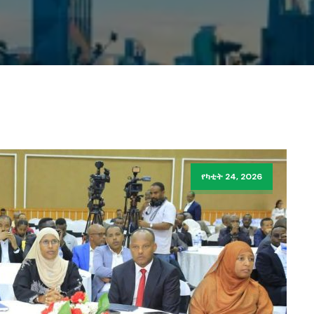
የካቲት 24, 2026