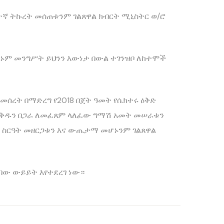
ፍተኛ ትኩረት መሰጠቱንም ገልጸዋል ክብርት ሚኒስትር ወ/ሮ
ሆኑም መንግሥት ይህንን እውነታ በውል ተገንዝቦ ለከተሞች
መሰረት በማድረግ የ2018 በጀት ዓመት የሴክተሩ ዕቅድ
ያ ዕቅዱን በጋራ ለመፈጸም ላለፈው ግማሽ አመት መሠራቱን
ራር ስርዓት መዘርጋቱን እና ውጤታማ መሆኑንም ገልጸዋል
ርበው ውይይት እየተደረገ ነው።