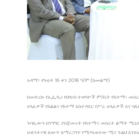
አዳማ፣ የካቲት 16 ቀን 2018 ዓ/ም (ከመልማ)
በመድረኩ የኢፌዲሪ የህዝብ ተወካዮች ም/ቤት የከተማ፣ መሰረ
ሀላፊዎች የክልልና የከተማ አስተዳደር የሥራ ሀላፊዎች እና ባለ
ጉባኤውን በንግግር ያስጀመሩት የከተማና መሰረተ ልማት ሚኒስቴ
ሁለንተናዊ ለውጥ ለማረጋገጥ የሚጫወተው ሚና ጉልህ እንደሆነ