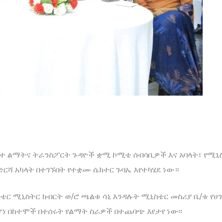
ተ ልማትና ትራንስፖርት ጉዳዮች ቋሚ ኮሚቴ ሰብሳቢዎች እና አባላት፣ የሚኒ
ድርሻ አካላት በተገኙበት የተቋሙ ሴክተር ጉባኤ እየተካሄደ ነው።
ር ሚኒስትር ክብርት ወ/ሮ ጫልቱ ሳኒ እንዳሉት ሚኒስቴር መስሪያ ቤ/ቱ የሀ
 በከተሞች በተሰሩት የልማት ስራዎች በተጨባጭ እየታየ ነው፡፡