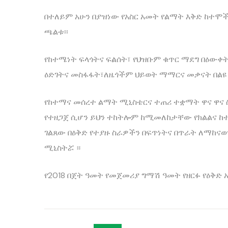
በተለይም አሁን በያዝነው የአስር አመት የልማት እቅድ ከተሞች
ጫልቱ፡፡
የከተሜነት ፍላጎትና ፍልሰት፣ የህዝቡም ቁጥር ማደግ በዕውቀ
ዕድገትና መስፋፋት፣ለዜጎችም ህይወት ማማርና መቃናት በልዩ ት
የከተማና መሰረተ ልማት ሚኒስቴርና ተጠሪ ተቋማት ዋና ዋና ስ
የተዘጋጀ ሲሆን ይህን ተከትሎም ከሚመለከታቸው የክልልና ከተ
ገልጸው በዕቅድ የተያዙ ስራዎችን በፍጥነትና በጥራት ለማከናወ
ሚኒስትሯ ።
የ2018 በጀት ዓመት የመጀመሪያ ግማሽ ዓመት የዘርፉ የዕቅድ 