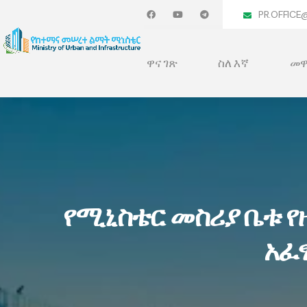
PR.OFFICE
ዋና ገጽ
ስለ እኛ
መዋ
የሚኒስቴር መስሪያ ቤቱ የ
አፈ