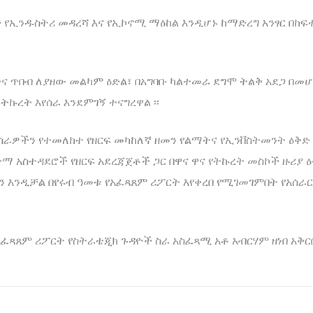
 የኢንዱስትሪ መዳረሻ እና የኢኮኖሚ ማዕከል እንዲሆኑ ከማድረግ አንፃር በከ
ትና ጥበብ ለያዘው መልካም ዕድል፣ በአግባቡ ካልተመራ ደግሞ ትልቅ አደጋ በመ
ኩረት እየሰራ እንደምገኝ ተናግረዋል ፡፡
ራዎችን የተመለከተ የዘርፍ መካከለኛ ዘመን የልማትና የኢንቨስትመንት ዕቅድ 
ማ አስተዳደሮች የዘርፍ አደረጃጀቶች ጋር በዋና ዋና የትኩረት መስኮች ዙሪ
ን እንዲቻል በየሩብ ዓመቱ የአፈጻጸም ሪፖርት እየቀረበ የሚገመገምበት የአሰ
አፈጻጸም ሪፖርት የስትራቴጂክ ጉዳዮች ስራ አስፈጻሚ አቶ አብርሃም ዘነበ አቅ