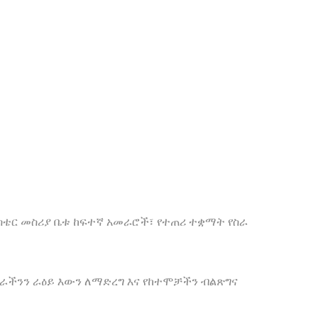
ስቴር መስሪያ ቤቱ ከፍተኛ አመራሮች፣ የተጠሪ ተቋማት የስራ
ገራችንን ራዕይ እውን ለማድረግ እና የከተሞቻችን ብልጽግና