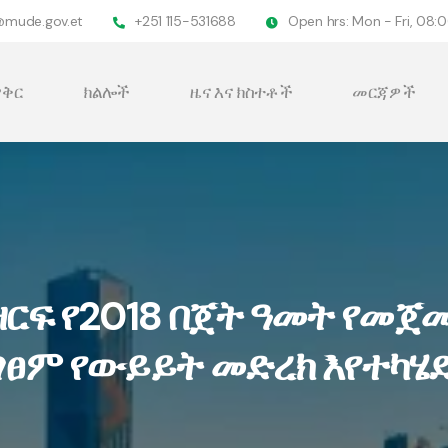
@mude.gov.et
+251 115-531688
Open hrs: Mon - Fri, 08
ቅር
ክልሎች
ዜና እና ክስተቶች
መርጃዎች
ዘርፍ የ2018 በጀት ዓመት የመ
ፃፀም የውይይት መድረክ እየተካሄደ