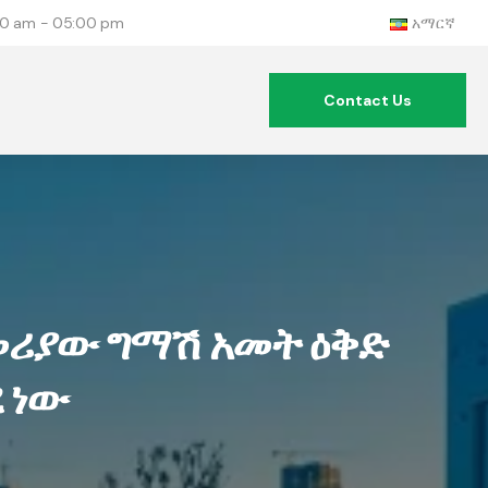
:00 am - 05:00 pm
አማርኛ
Contact Us
ጀመሪያው ግማሽ አመት ዕቅድ
 ነው