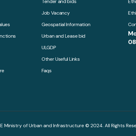
Tender and bids
Eth
Job Vacancy
Eth
alues
Geospatial Information
Con
Mo
unctions
Urban and Lease bid
08
ULGDP
Other Useful Links
re
Faqs
R.E Ministry of Urban and Infrastructure © 2024. All Rights Res