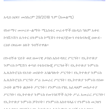
አዲስ አበባ፣ መስከረም 29/2018 ዓ.ም (ከመልሚ)
የከተማና መሠረተ-ልማት ሚኒስቴር ሠራተኞች በአዲስ ዓለም አቀፍ
ኮንቬንሽን ሴንተር በጉምሩክ ኮሚሽን የተዘጋጀውን የቴክኖሎጂ ዐውደ-
ርዕይ በዛሬው ዕለት ጎብኝተዋል፡፡
በጉብኝቱ ሂደት ወደ ዘመናዊ ታክስ አስተዳደር ሥርዓት፣ የኢትዮጵያ
ጉምሩክ ኮሚሽን ቀጣይ የቴክኖሎጂ ሥርዓቶች፣ የኢትዮጵያ ጉምሩክ
ኤሌክትሮኒክ የአንድ መስኮት አገልግሎት ሥርዓት፣ የኢትዮጵያ ጉምሩክ
ኤሌክትሮኒክ ሥርዓት ሥራ አመራር ሥርዓት፣ የኢትዮጵያ ጉምሩክ የሰው
ኃብት ልማት ልህቀት ሥርዓት፣ የጉምሩክ የገቢ አፈጻጸም መከታተያ
ሥርዓት፣ የኢትዮጵያ ጉምሩክ የመንገደኞች ስጋት ሥራ አመራር ሥርዓት፣
የኢትዮጵያ ጉምሩክ ቻትቦት፣ የጉምሩክ አስተላላፊና የጉምሩክ መጋዘን