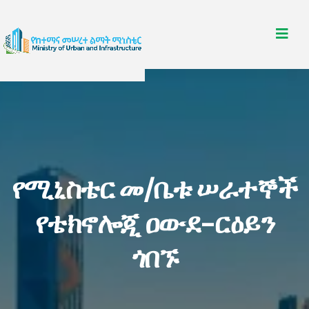
የሚኒስቴር መ/ቤቱ ሠራተኞች
የቴክኖሎጂ ዐውደ-ርዕይን
ጎበኙ