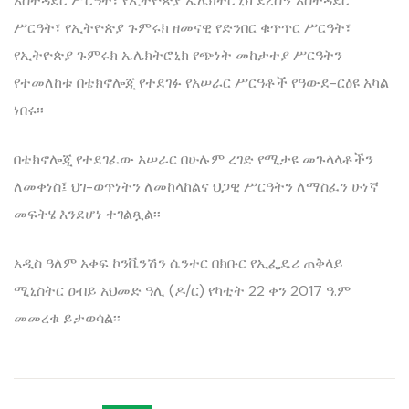
አስተዳደር ሥርዓት፣ የኢትዮጵያ ኤሌክትሮኒክ ደረሰኝ አስተዳደር
ሥርዓት፣ የኢትዮጵያ ጉምሩክ ዘመናዊ የድንበር ቁጥጥር ሥርዓት፣
የኢትዮጵያ ጉምሩክ ኤሌክትሮኒክ የጭነት መከታተያ ሥርዓትን
የተመለከቱ በቴክኖሎጂ የተደገፉ የአሠራር ሥርዓቶች የዓውደ-ርዕዩ አካል
ነበሩ፡፡
በቴክኖሎጂ የተደገፈው አሠራር በሁሉም ረገድ የሚታዩ መጉላላቶችን
ለመቀነስ፤ ህገ-ወጥነትን ለመከላከልና ህጋዊ ሥርዓትን ለማስፈን ሁነኛ
መፍትሄ እንደሆነ ተገልጿል፡፡
አዲስ ዓለም አቀፍ ኮንቬንሽን ሴንተር በክቡር የኢፌዴሪ ጠቅላይ
ሚኒስትር ዐብይ አህመድ ዓሊ (ዶ/ር) የካቲት 22 ቀን 2017 ዓ.ም
መመረቁ ይታወሳል፡፡