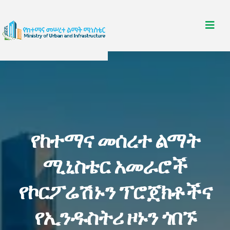
የከተማና መሰረተ ልማት
ሚኒስቴር አመራሮች
የኮርፖሬሽኑን ፕሮጀክቶችና
የኢንዱስትሪ ዞኑን ጎበኙ