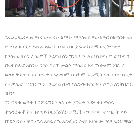
በኢ.ፌ.ዲ.ሪ የከተማና መሠረተ ልማት ሚንስቴር ሚኒስትር በክብርት ወ/
ሮ ጫልቱ ሳኒ የተመራ የልዑክ ቡድን በቢሾፍቱ ከተማ በኢትዮጵያ
ኮንስትራክሽን ሥራዎች ኮርፖሬሽን ግንባታው እየተከናወነ የሚገኘውን
የኢትዮጵያ አየር መንገድ ግሩፕ መልሶ ማስፈር እና ማቋቋም የባለ 7
ወለል ቅይጥ ህንጻ ግንባታን አፈፃፀምን፣ የካም ሴራሚክ ፋብሪካን ግንባታ
እና ቃሊቲ የሚገኘውን የኮርፖሬሽኑን የኢንዱስትሪ ዞን የሥራ እንቅስቃሴ
ጎበኘ፡፡
በጉብኝቱ ወቅት ኮርፖሬሽኑን ለስኬት ያበቁት ጉዳዮች፣ የነበሩ
ተግዳሮቶች እና በቀጣይ ኮርፖሬሽኑ በሚያከናውናቸው ተግባራት ላይ
የኮርፖርሽኑ ዋና ሥራ አስፈፃሚ ኢንጂነር ዮናስ አያሌው ገለፃ አድርገዋል፡፡