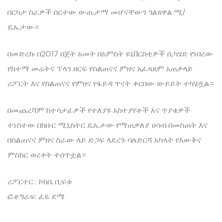
በርካታ ስራዎች ሰርተው ውጤታማ መሆናቸውን ገልጸዋል ሚ/
ዴኤታው።
በመድረኩ በ2017 በጀት አመት በአምስት ዩኒቨርስቲዎች ሲካሄድ የነበረው
የከተማ መሬትና ፕላን ዘርፍ የስልጠናና ምዘና አፈጻጸም አጠቃላይ
ሪፖርት እና የስልጠናና የምዘና የፋይዳ ጥናት ቀርበው ውይይት ተካሄዷል።
በመጨረሻም ከተሳታፊዎች የተለያዩ አስተያየቶች እና ጥያቄዎች
ተነስተው በክቡር ሚኒስትር ዴኤታው የማጠቃለያ ሀሳብ በመስጠት እና
በስልጠናና ምዘና ስራው ላይ ድጋፍ ላደረጉ ባለድርሻ አካላት የእውቅና
ምስክር ወረቀት ተሰጥቷል።
ሪፖርተር : ኮከቤ ቢፍቱ
ፎቶግራፍ: ፈዬ ደሜ