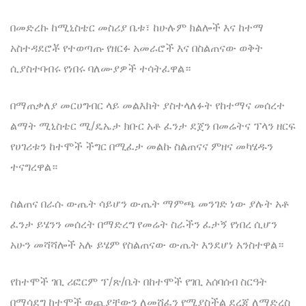
በመድረኩ ከሚኒስቴር መስሪያ ቤቱ፣ ከሁሉም ክልሎች እና ከተማ
አስተዳደሮቾ የተወጣጡ የዘርፉ አመራሮች እና በስልጠናው ወቅት
ሲያስተባብሩ የነበሩ ባለሙያዎች ተሳትፈዋል።
በማጠቃለያ መርሀግብር ላይ መልእክት ያስተላለፉት የከተማና መሰረተ
ልማት ሚኒስቴር ሚ/ዴኤታ ክቡር አቶ ፈንታ ደጀን በመሬትና ፕላን ዘርፍ
የሀገሪቱን ከተሞች ችግር በሚፈታ መልኩ ስልጠናና ምዘና መካሄዱን
ተናግረዋል።
ስልጠና በራሱ ውጤት ሳይሆን ውጤት ማምጫ መንገድ ነው ያሉት አቶ
ፈንታ ይሄንን መሰረት በማድረግ የመሬት ስራችን ፈታኝ የነበረ ሲሆን
አሁን መሻሻሎች አሉ ይሄም የስልጠናው ውጤት እንደሆነ አንስተዋል።
የከተሞች ገቢ ሪፎርም ፕ/ጽ/ቤት በከተሞች የገቢ አሰባሰብ ስርዓት
በማሳደግ ከተሞች ወጪያቸውን ለመሸፈን የሚያስችል ደረጃ ለማድረስ