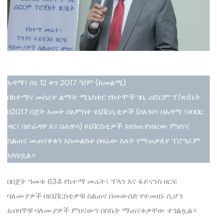
አዳማ፣ ሰኔ 12 ቀን 2017 ዓ/ም (ከመልሚ)
በከተማና መሰረተ ልማት ሚኒስቴር የከተሞች ገቢ ሪፎርም ፕ/ጽ/ቤት
በ2017 በጀት አመት በአምስት ዩኒቨርሲቲዎች (በአንቦ፣ በአዳማ ፣በባህር
ዳር፣ በድሬዳዋ እና በሐዋሳ) ዩኒቨርስቲዎች እየሰጠ የነበረው ምዘናና
ስልጠና መጠናቀቁን አስመልክቶ በዛሬው እለት የማጠቃለያ ፕሮግራም
አካሄዷል።
በበጀት ዓመቱ 634 የከተማ መሬት፣ ፕላን እና ፋይናንስ ዘርፍ
ባለሙያዎች በዩኒቨርስቲዎቹ ስልጠና በመውሰድ የተመዘኑ ሲሆን
አብዛኞቹ ባለሙያዎች ምዘናውን በስኬት ማጠናቀቃቸው ተገልጿል።