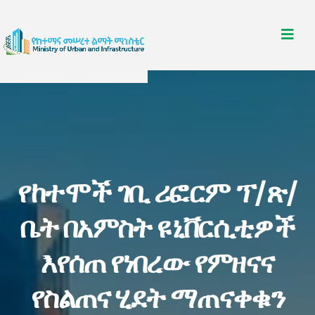
የከተሞች ገቢ ሪፎርም ፕ/ጽ/
ቤት በአምስት ዩኒቨርሲቲዎች
እየሰጠ የነበረው የምዘናና
የስልጠና ሂደት ማጠናቀቁን