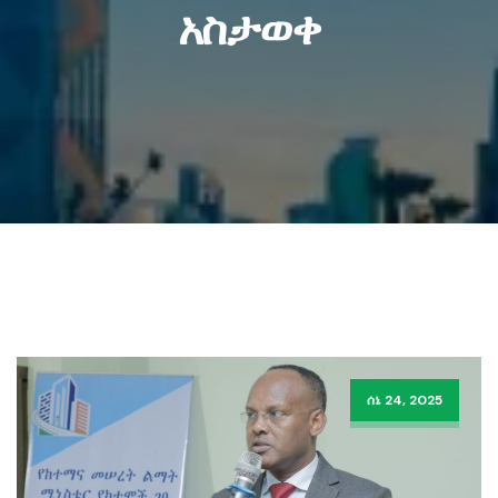
አስታወቀ
ሰኔ 24, 2025