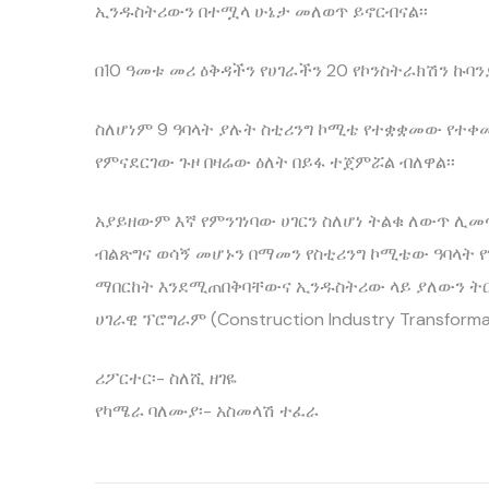
ኢንዱስትሪውን በተሟላ ሁኔታ መለወጥ ይኖርብናል፡፡
በ10 ዓመቱ መሪ ዕቅዳችን የሀገራችን 20 የኮንስትራክሽን ኩ
ስለሆነም 9 ዓባላት ያሉት ስቲሪንግ ኮሚቴ የተቋቋመው የተቀ
የምናደርገው ጉዞ በዛሬው ዕለት በይፋ ተጀምሯል ብለዋል፡፡
አያይዘውም እኛ የምንገነባው ሀገርን ስለሆነ ትልቁ ለውጥ ሊመ
ብልጽግና ወሳኝ መሆኑን በማመን የስቲሪንግ ኮሚቴው ዓባላት የ
ማበርከት እንደሚጠበቅባቸውና ኢንዱስትሪው ላይ ያለውን ትር
ሀገራዊ ፕሮግራም (Construction Industry Transform
ሪፖርተር፡- ስለሺ ዘገዬ
የካሜራ ባለሙያ፡- አስመላሽ ተፈራ