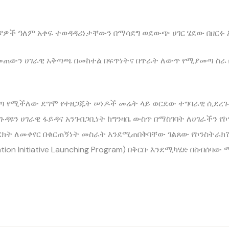
ባንያዎች ዓለም አቀፍ ተወዳዳሪነታቸውን በማሳደግ ወደውጭ ሀገር ሄደው በዘርፉ
መጠውን ሀገራዊ አቅጣጫ በመከተል በፍጥነትና በጥራት ለውጥ የሚያመጣ ስራ 
ጣ የሚችለው ደግሞ የተዘጋጁት ሠነዶች መሬት ላይ ወርደው ተግባራዊ ሲደረጉ 
ጉዳዩን ሀገራዊ ፋይዳና አንገብጋቢነት ከግንዛቤ ውስጥ በማስገባት ለሀገራችን 
ክት ለመቀየር በቁርጠኝነት መስራት እንደሚጠበቅባቸው ገልጸው የኮንስትራ
ation Initiative Launching Program) በቅርቡ እንደሚካሄድ በስብሰባ