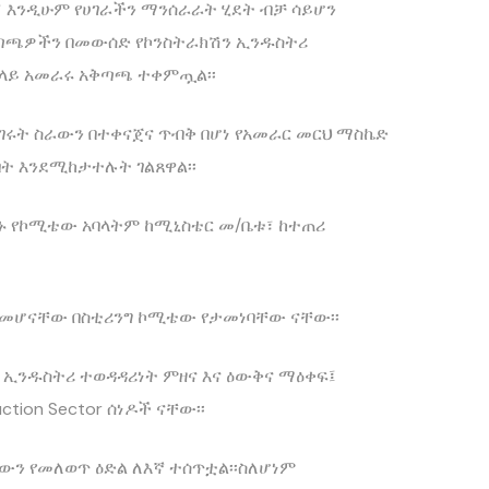
፣ እንዲሁም የሀገራችን ማንሰራራት ሂደት ብቻ ሳይሆን
ቅጣጫዎችን በመውሰድ የኮንስትራክሽን ኢንዱስትሪ
በላይ አመራሩ አቅጣጫ ተቀምጧል፡፡
ገሩት ስራውን በተቀናጀና ጥብቅ በሆነ የአመራር መርህ ማስኬድ
ት እንደሚከታተሉት ገልጸዋል፡፡
ኑ የኮሚቴው አባላትም ከሚኒስቴር መ/ቤቱ፣ ከተጠሪ
ቱ መሆናቸው በስቲሪንግ ኮሚቴው የታመነባቸው ናቸው፡፡
ኢንዱስትሪ ተወዳዳሪነት ምዘና እና ዕውቅና ማዕቀፍ፤
tion Sector ሰነዶች ናቸው፡፡
ውን የመለወጥ ዕድል ለእኛ ተሰጥቷል፡፡ስለሆነም