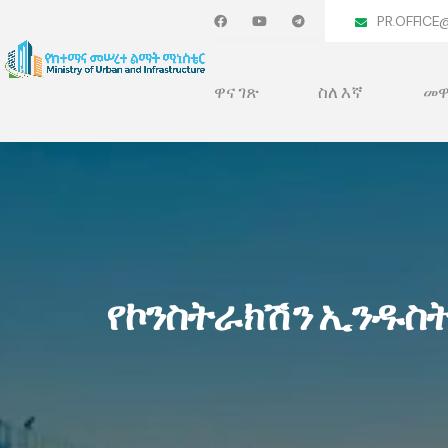
PR.OFFICE
ዋና ገጽ
ስለ እኛ
መዋ
የኮንስትራክሽን ኢንዱስት