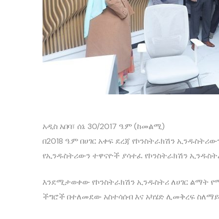
አዲስ አበባ፣ ሰኔ 30/2017 ዓ.ም (ከመልሚ)
በ2018 ዓ.ም በሀገር አቀፍ ደረጃ የኮንስትራክሽን ኢንዱስ
የኢንዱስትሪውን ተዋናዮች ያሳተፈ የኮንስትራክሽን ኢንዱስትሪ
እንደሚታወቀው የኮንስትራክሽን ኢንዱስትሪ ለሀገር ልማት የሚ
ችግሮች በተለመደው አስተሳሰብ እና አካሄድ ሊመቅረፍ ስለማይ