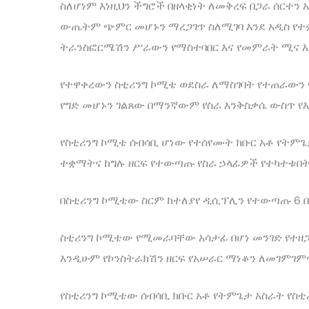
ስለሆነም እነዚህን ችግሮች በዘላቂነት ለመቅረፍ በጋራ ሰርተን
ውጤትም ጭምር መሆኑን ማረጋገጥ ስለሚገባ እንደ አዲስ የተ
ትራንስፎርሜሽን ሥራውን የማስተባበር እና የመምራት ሚና እ
የተዋቀረውን ስቲሪንግ ኮሚቴ ወደስራ ለማስገባት የተጠራውን 
የግድ መሆኑን ገልጸው በማንኛውም የስራ እንቅስቃሴ ውስጥ የ
የስቲሪንግ ኮሚቴ ሰብሳቢ ሆነው የተሰየሙት ክቡር አቶ የትም
ተቋማትና ከግሉ ዘርፍ የተውጣጡ የስራ ኃላፊዎች የተካተቱበት 
በስቲሪንግ ኮሚቴው ስርም ከተለያየ ዲሲፕሊን የተውጣጡ 6 ቡ
ስቲሪንግ ኮሚቴው የሚመራባቸው አሳታፊ በሆነ መንገድ የተዘጋ
እንዲሁም የኮንስትራክሽን ዘርፍ የአሠራር ማነቆን ለመገምገምና ለማሻ
የስቲሪንግ ኮሚቴው ሰብሳቢ ክቡር አቶ የትምጌታ አስራት የስ