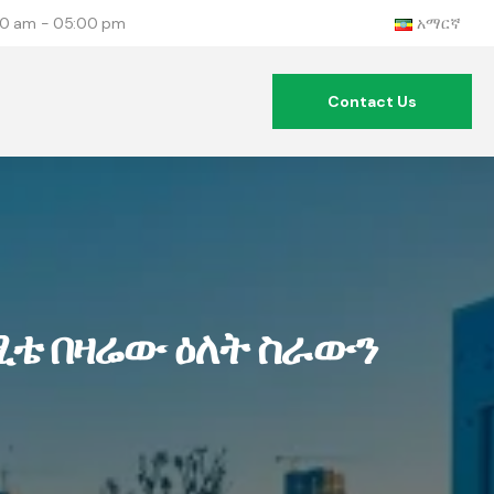
:00 am - 05:00 pm
አማርኛ
Contact Us
ሚቴ በዛሬው ዕለት ስራውን