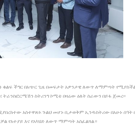
ትሪውን ቁልፍ ችግር በአጭር ጊዜ በመፍታት አዎንታዊ ለውጥ ለማምጣት የሚያ
 ትራንስፎርሜሽን ስትሪንግ ኮሚቴ በዛሬው ዕለት ስራውን በይፋ ጀመረ፡፡
ያበረክተው አስተዋጽኦ ጉልህ መሆኑ ቢታወቅም ኢንዱስትሪው በአሁኑ ሰዓት በ
ቻል የአተያይ እና የአካሄድ ለውጥ ማምጣት አስፈልጓል።