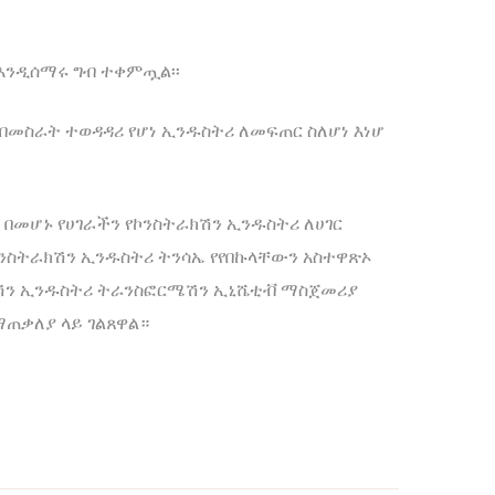
 እንዲሰማሩ ግብ ተቀምጧል፡፡
በመስራት ተወዳዳሪ የሆነ ኢንዱስትሪ ለመፍጠር ስለሆነ እነሆ
በመሆኑ የሀገራችን የኮንስትራክሽን ኢንዱስትሪ ለሀገር
የኮንስትራክሽን ኢንዱስትሪ ትንሳኤ የየበኩላቸውን አስተዋጽኦ
ክሽን ኢንዱስትሪ ትራንስፎርሜሽን ኢኒሼቲቭ ማስጀመሪያ
ው ማጠቃለያ ላይ ገልጸዋል።