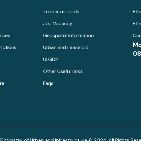
Tender and bids
Eth
Job Vacancy
Eth
alues
Geospatial Information
Con
Mo
unctions
Urban and Lease bid
08
ULGDP
Other Useful Links
re
Faqs
R.E Ministry of Urban and Infrastructure © 2024. All Rights Res