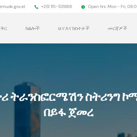
@mude.gov.et
+251 115-531688
Open hrs: Mon - Fri, 08
ቅር
ክልሎች
ዜና እና ክስተቶች
መርጃዎች
ሪ ትራንስፎርሜሽን ስትሪንግ ኮ
በይፋ ጀመረ