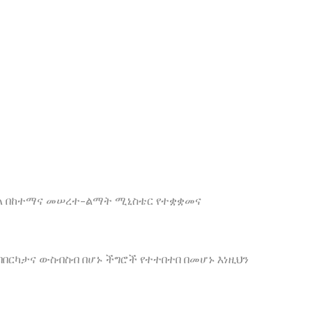
ስችል በከተማና መሠረተ-ልማት ሚኒስቴር የተቋቋመና
በርካታና ውስብስብ በሆኑ ችግሮች የተተበተበ በመሆኑ እነዚህን