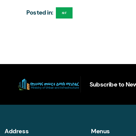
Posted in:
ዜና
Subscribe to New
Address
Menus