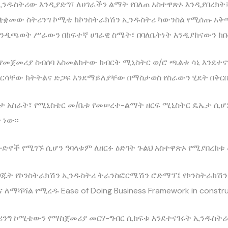
 ኢንዱስትሪው እንዲያድግ፣ ለሀገራችን ልማት የበለጠ አስተዋጽኦ እንዲያበረክት
ቋቋመው ስትሪንግ ኮሚቴ ከኮንስትራክሽን ኢንዱስትሪ ካውንስል የሚሰጡ አ
ንዲጫወት ሥራውን በከፍተኛ ሀገራዊ ስሜት፣ በባለቤትነት እንዲያከናውን ከ
የመጀመሪያ ስብሰባ አስመልክተው ክብርት ሚኒስትር ወ/ሮ ጫልቱ ሳኒ እንደተና
እርሳቸው ክትትልና ድጋፍ እንደማይለያቸው በማስታወስ የስራውን ሂደት በቅርበ
ጌታ አስራት፣ የሚኒስቴር መ/ቤቱ የመሠረተ-ልማት ዘርፍ ሚኒስትር ዴኤታ ሲሆ
ነው፡፡
ድኖች የሚገኙ ሲሆን ዓባላቱም ለዘርፉ ዕድገት ጉልህ አስተዋጽኦ የሚያበረክ
ጁት የኮንስትራክሽን ኢንዱስትሪ ትራንስፎርሜሽን ሮድማፕ፤ የኮንስትራክሽን 
ሻል የሚረዱ Ease of Doing Business Framework in construc
ቲሪንግ ኮሚቴውን የማስጀመሪያ መርሃ-ግብር ሲከፍቱ እንደተናገሩት ኢንዱስትሪ