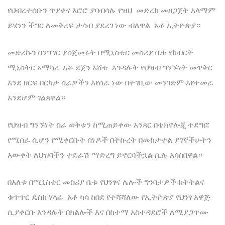
የህብረተሰቡን ጥያቀና እሮሮ ያባብሳሉ የዝህ መድረክ መዘጋጀት አላማም
ይሄንን ችግር ለመቅረፍ ታሳብ ያደረገ ነው ብለዋል አቶ ኢትዮጵያ።
መድረኩን በንግግር ያስጀመሩት በሚኒስቴር መስሪያ ቤቱ የክብርት
ሚኒስትር አማካሪ አቶ ደጀን እሸቱ እንዳሉት የህዝብ ግንኙነት መዋቅር
እንደ ዘርፍ በርካታ ስራዎችን እየሰራ ነው በተገቢው መንገድም እየተመራ
እንደሆም ገልጸዋል።
የህዝብ ግንኙነት ስራ ወቅቱን ከሚጠይቀው አንጻር በቴክኖሎጂ ተደግፎ
የሚሰራ ሲሆን የሚቀርቡት ሰነዶች በትኩረት በመከታተል ያገኛችሁትን
እውቀት ለህዝባችን ተደራሽ ማድረግ ይኖርባችኋል ሲሉ አሳስበዋል።
በእለቱ በሚኒስቴር መስሪያ ቤቱ የህንፃና ሌሎች ግንባታዎች ክትትልና
ቁጥጥር ዴስክ ሃላፊ አቶ ካሳ ከበደ የተሻሻለው የኢትዮጵያ የህንፃ አዋጅ
ሲያቀርቡ እንዳሉት በክልሎች እና በከተማ አስተዳደሮች ለሚያጋጥሙ