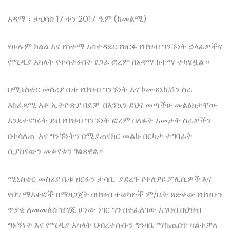
አዳማ ፣ ታህሳስ 17 ቀን 2017 ዓ.ም (ከመልሚ)
የሁሉም ክልል እና የከተማ አስተዳደር የዘርፉ የህዝብ ግንኙነት ኃላፊዎችና
የሚዲያ አካላት የተሳተፉበት የጋራ ፎረም በአዳማ ከተማ ተካሄዷል ፡፡
በሚኒስቴር መስሪያ ቤቱ የህዝብ ግንኙነት እና ኮሙዩኒኬሽን ስራ
አስፈጻሚ አቶ ኢትዮጵያ በደቻ በእንኳን ደህና መጣችሁ መልዕክታቸው
እንደተናገሩት ይህ የህዝብ ግንኙነት ፎረም በለፉት አመታት ስራዎችን
በተሳለጠ እና ግንኙነትን በሚያጠናክር መልኩ በርካታ ተግባራት
ሲያከናውን መቆየቱን ገልጸዋል።
ሚኒስቴር መስሪያ ቤቱ ዘርፉን ታሳቢ ያደረጉ የተለያዩ ፖሊሲዎች እና
የህግ ማእቀፎች በማዘጋጀት በህዝብ ተወካዮች ም/ቤት ጸድቀው የህዝቡን
ጥያቄ ለመመለስ ዝግጁ ሆነው ነገር ግን በተፈለገው አግባብ በህዝብ
ግኑኝነት እና የሚዲያ አካላት ህብረተሱቡን ግንዛቤ ማስጨበጥ ካልተቻለ