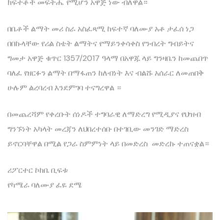
ክፍተቶች መፍትሔ የሚሆን አዋጅ ነው ብለዋል።
በቤቶች ልማት መሪ ስራ አስፈጻሚ ከፍተኛ ባለሙያ አቶ ታፈሰ ነጋ
በበኩላቸው የሪል ስቴት ልማትና የማይንቀሳቀስ የንብረት ግብይትና
ግመታ አዋጅ ቁጥር 1357/2017 ዓላማ በአዋጁ ላይ ግንዛቤን ከመጨበጥ
ባለፈ የዘርፉን ልማት በማፋጠን ከለብነት እና ብልሹ አሰራር ለመጠበቅ
ሁሉም ልረባረብ እንደምገባ ተናግረዋል ።
በመጨረሻም የቀረቡት ሰነዶች ተግባራዊ ለማድረግ የሚዲያና የህዝብ
ግንኙነት አካላት መረጃን ለህበረተሰቡ በተገቢው መንገድ ማድረስ
ይኖርባቸዋል በሚል የጋራ ስምምነት ላይ በመድረስ መድረኩ ተጠናቋል።
ሪፖርተር ኮከቤ ቢፍቱ
የካሜራ ባለሙያ ፈዬ ደሜ