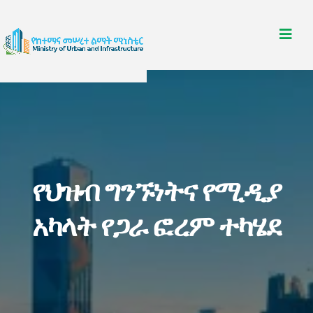
የህዝብ ግንኙነትና የሚዲያ
አካላት የጋራ ፎረም ተካሄደ