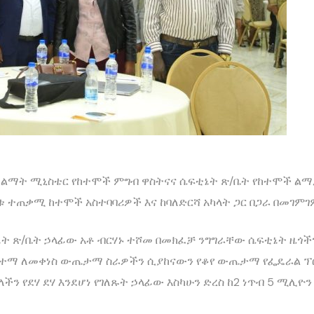
ረተ-ልማት ሚኒስቴር የከተሞች ምግብ ዋስትናና ሴፍቲኔት ጽ/ቤት የከተሞች ልማ
 ተጠቃሚ ከተሞች አስተባባሪዎች እና ከባለድርሻ አካላት ጋር በጋራ በመገምገም
ት ጽ/ቤት ኃላፊው አቶ ብርሃኑ ተሾመ በመክፈቻ ንግግራቸው ሴፍቲኔት ዜጎችን 
 በከተማ ለመቀነስ ውጤታማ ስራዎችን ሲያከናውን የቆየ ውጤታማ የፌዴራል 
ን የደሃ ደሃ እንደሆነ የገለጹት ኃላፊው እስካሁን ድረስ ከ2 ነጥብ 5 ሚሊዮ