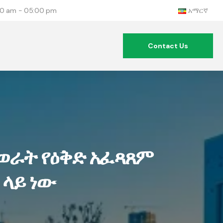
:00 am - 05:00 pm
አማርኛ
Contact Us
ወራት የዕቅድ አፈጻጸም
ላይ ነው