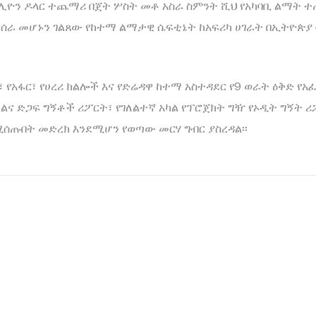
ሚሊዮን ዶላር ተጨማሪ በጀት ሦስት መቶ አስራ ስምንት ሺህ የአካባቢ ልማት
ሰራ መሆኑን ገልጸው የከተማ ልማታዊ ሴፍቲኔት ከአፍሪካ ሀገራት በኢትዮጵያ 
 የአፋር፣ የሀረሪ ክልሎች እና የድሬዳዋ ከተማ አስተዳደር የ9 ወራት ዕቅድ የአ
ልና ድጋፍ ግኝቶች ሪፖርት፣ የገለልተኛ አካል የፕሮጀክት ግዥ የኦዲት ግኝት
ጡበት መድረክ እንደሚሆን የወጣው መርሃ ግብር ያስረዳል፡፡