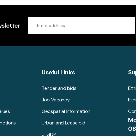
sletter
Useful Links
Su
Tender and bids
Eth
Job Vacancy
Eth
alues
Geospatial Information
Con
Mo
unctions
Urban and Lease bid
08
ULGDP