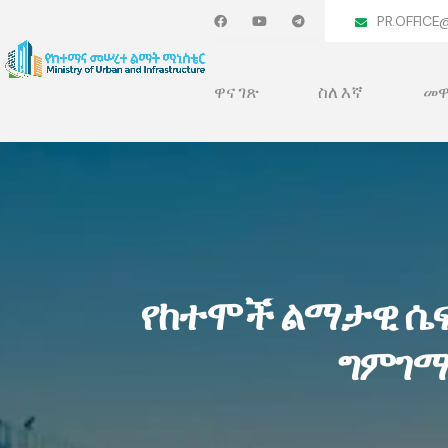
PR.OFFICE
ዋና ገጽ
ስለ እኛ
መዋ
የከተሞች ልማታዊ ሴፍ
ግምገማ