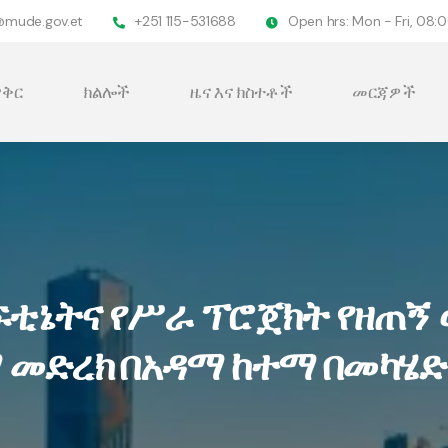
@mude.gov.et
+251 115-531688
Open hrs: Mon - Fri, 08
ቅር
ክልሎች
ዜና እና ክስተቶች
መርጃዎች
ቲኔትና የሥራ ፕሮጀክት የዘጠኝ 
 መድረክ በአዳማ ከተማ በመካሄድ 