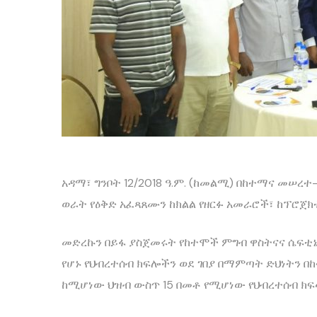
አዳማ፣ ግንቦት 12/2018 ዓ.ም. (ከመልሚ) በከተማና መሠ
ወራት የዕቅድ አፈጻጸሙን ከክልል የዘርፉ አመራሮች፣ ከፕሮጀክቱ
መድረኩን በይፋ ያስጀመሩት የከተሞች ምግብ ዋስትናና ሴፍቲኔ
የሆኑ የህብረተሰብ ክፍሎችን ወደ ገበያ በማምጣት ድህነትን
ከሚሆነው ህዝብ ውስጥ 15 በመቶ የሚሆነው የህብረተሰብ ክፍላች