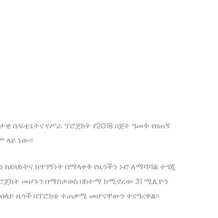
ታዊ ሴፍቲኔትና የሥራ ፕሮጀክት የ2018 በጀት ዓመት የዘጠኝ
 ላይ ነው፡፡
ከድህነትና ከጥገኝነት በማላቀቅ የዜጎችን ኑሮ ለማሻሻል ተጎጂ
ፕሮጀክት መሆኑን በማስታወስ በከተማ ከሚኖረው 31 ሚሊዮን
ን በላይ ዜጎች በፕሮክቱ ተጠቃሚ መሆናቸውን ተናግረዋል፡፡