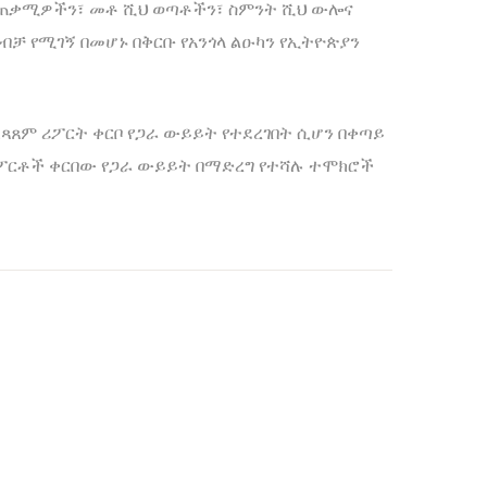
 ተጠቃሚዎችን፣ መቶ ሺህ ወጣቶችን፣ ስምንት ሺህ ውሎና
ብቻ የሚገኝ በመሆኑ በቅርቡ የአንጎላ ልዑካን የኢትዮጵያን
ፈጻጸም ሪፖርት ቀርቦ የጋራ ውይይት የተደረገበት ሲሆን በቀጣይ
 ሪፖርቶች ቀርበው የጋራ ውይይት በማድረግ የተሻሉ ተሞክሮች