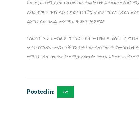
ከዚሁ ጋር በማያያዝ በዘንድሮው ዓመት በተፈቀደው የ250 
አዳራቸውን ጎዳና ላይ ያደረጉ ዜጎችን ተጠቃሚ ለማድረግ እየተ
ልምድ ለመካፈል መምጣታቸውን ገልጸዋል፡፡
የእርሳቸውን የመክፈቻ ንግግር ተከትሎ በዛሬው ዕለት የጋምቤላ፣
ቀናት በሚኖሩ መድረኮች የሦስተኛው ሩብ ዓመት የመስክ ክትት
የሚሰፉበት፣ ክፍተቶች የሚታረሙበት ቀጣይ አቅጣጫዎች የሚሰ
Posted in:
ዜና