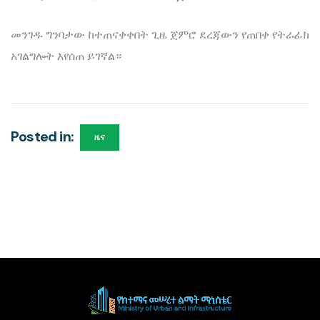
መንገዱ ግንባታው ከተጠናቀቀበት ጊዜ ጀምሮ ደረጃውን የጠበቀ የትራፊክ
አገልግሎት እየሰጠ ይገኛል።
Posted in:
ዜና