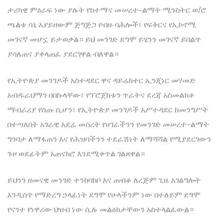
ታሪካዊ ምዕራፍ ነው ያሉት የከተማና መሠረተ-ልማት ሚንስትር ወ/ሮ
ጫልቱ ሳኒ አያይዘውም ጅግጅጋ የብዙ ባሕሎች፣ የፍቅርና የኢኮኖሚ
መገናኛ መሆኗ ይታወቃል። ይህ መንገድ ደግሞ ይሄንን መገናኛ ይበልጥ
ያሳለጠና ያቀላጠፈ ያደርገዋል ብለዋል።
የኢትዮጵያ መንገዶች አስተዳደር ዋና ዳይሬክተር ኢንጂነር መሃመድ
አብዱራህማን በበኩላቸው፣ የፕሮጀክቱን ጥራትና ደረጃ አስመልክቶ
ማብራሪያ የሰጡ ሲሆን፣ የኢትዮጵያ መንገዶች አሥተዳደር ከመንግሥት
በተጣለበት አገራዊ አደራ መሰረት የሀገራችንን የመንገድ መሠረተ-ልማት
ግንባታ ለማፋጠን እና የሕዝባችንን ተደራሽነት ለማሻሻል የሚያደርገውን
ጉዞ ወደፊትም አጠናክሮ እንደሚቀጥል ገልጸዋል።
ይህንን ዘመናዊ መንገድ ተንከባክቦ እና ጠብቆ ለረጅም ጊዜ አገልግሎት
እንዲሰጥ የማድረግ ኃላፊነት ደግሞ የሁላችንም ነው በተለይም ደግሞ
የናንተ የነዋሪው ህዝብ ነው ሲሉ መልዕክታቸውን አስተላልፈውል።