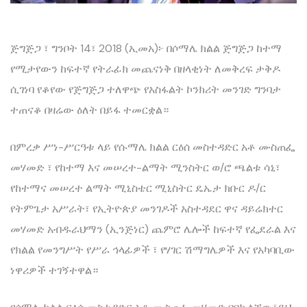
ጅግጅጋ ፣ ግንቦት 14፣ 2018 (ኢመአ)፦ በሶማሌ ክልል ጅግጅጋ ከተማ
የሚታየውን ከፍተኛ የትራፊክ መጨናነቅ በዘላቂነት ለመቅረፍ ታቅዶ
ሲገነባ የቆየው የጅግጅጋ ተለዋጭ የአስፋልት ኮንክሪት መንገድ ግንባታ
ተጠናቆ በዛሬው ዕለት በይፋ ተመርቋል።
በምረቃ ሥነ-ሥርዓቱ ላይ የሱማሌ ክልል ርዕሰ መስተዳድር አቶ ሙስጠፌ
መሃመድ ፣ የከተማ እና መሠረተ-ልማት ሚንስትር ወ/ሮ ጫልቱ ሳኒ፣
የከተማና መሠረተ ልማት ሚኒስቴር ሚኒስትር ዴኤታ ክቡር ዶ/ር
የትምጌታ አሥራት፣ የኢትዮጵያ መንገዶች አስተዳደር ዋና ዳይሬክተር
መሃመድ አብዱራህማን (ኢንጅነር) ጨምሮ ሌሎች ከፍተኛ የፌደራል እና
የክልል የመንግሥት የሥራ ኅላፊዎች ፣ የሃገር ሽማግሌዎች እና የአካባቢው
ነዋሪዎች ተገኝተዋል።