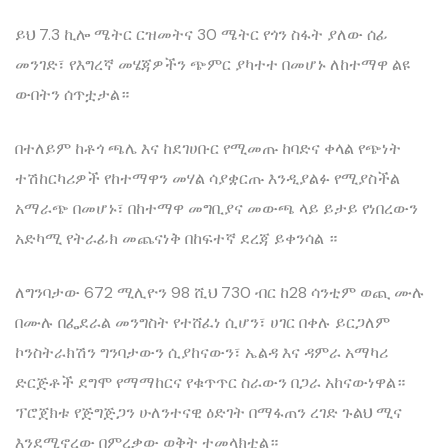
ይህ 7.3 ኪሎ ሜትር ርዝመትና 30 ሜትር የጎን ስፋት ያለው ሰፊ
መንገድ፣ የእግረኛ መሄጃዎችን ጭምር ያካተተ በመሆኑ ለከተማዋ ልዩ
ውበትን ሰጥቷታል።
በተለይም ከቶጎ ጫሌ እና ከደገሀቡር የሚመጡ ከባድና ቀላል የጭነት
ተሽከርካሪዎች የከተማዋን መሃል ሳያቋርጡ እንዲያልፉ የሚያስችል
አማራጭ በመሆኑ፣ በከተማዋ መግቢያና መውጫ ላይ ይታይ የነበረውን
አድካሚ የትራፊክ መጨናነቅ በከፍተኛ ደረጃ ይቀንሳል ።
ለግንባታው 672 ሚሊዮን 98 ሺህ 730 ብር ከ28 ሳንቲም ወጪ ሙሉ
በሙሉ በፌደራል መንግስት የተሸፈነ ሲሆን፣ ሀገር በቀሉ ይርጋለም
ኮንስትራክሽን ግንባታውን ሲያከናውን፣ ኤልዳ እና ዳምራ አማካሪ
ድርጅቶች ደግሞ የማማከርና የቁጥጥር ስራውን በጋራ አከናውነዋል።
ፕሮጀክቱ የጅግጅጋን ሁለንተናዊ ዕድገት በማፋጠን ረገድ ጉልህ ሚና
እንደሚኖረው በምረቃው ወቅት ተመላክቷል።