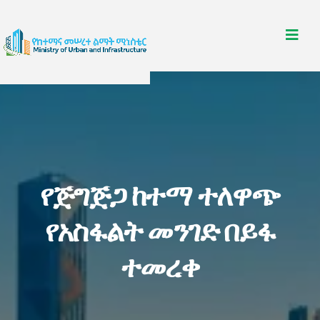
የጅግጅጋ ከተማ ተለዋጭ
የአስፋልት መንገድ በይፋ
ተመረቀ