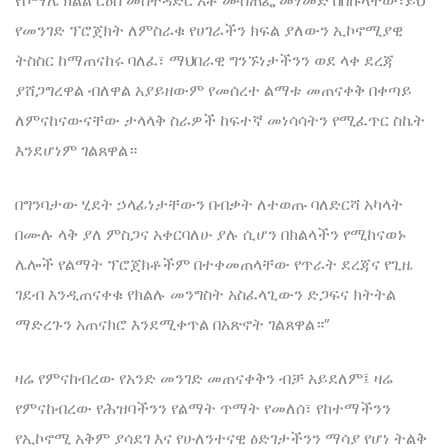
የሶማሌ ክልል ርዕሰ መስተዳድር አቶ ሙስጠፌ መሃመድ በበኩላቸው፣ይህ
የመንገድ ፕሮጀክት ለምስራቁ የሀገራችን ክፍል ያለውን ኢኮኖሚያዊ
ትስስር ከማጠናከሩ ባለፈ፣ ማህበራዊ ግንኙነታችንን ወደ ላቀ ደረጃ
ያሸጋግረዋል ብለዋል አያይዘውም የመሰረተ ልማቱ መጠናቀቅ በቀጣይ
ለምናከናውናቸው ታላላቅ ስራዎች ከፍተኛ መነሳሳትን የሚፈጥር ስኬት
እንደሆነም ገልጸዋል።
በግንባታው ሂደት ኃላፊነታቸውን በብቃት ለተወጡ ባለድርሻ አካላት
በሙሉ ላቅ ያለ ምስጋና አቀርባለሁ ያሉ ሲሆን በክልላችን የሚከናወኑ
ሌሎች የልማት ፕሮጀክቶችም በተቀመጠላቸው የጥራት ደረጃና የጊዜ
ገደብ እንዲጠናቀቁ የክልሉ መንግስት አስፈላጊውን ድጋፍና ክትትል
ማድረጉን አጠናክሮ እንደሚቀጥል በአጽኖት ገልጸዋል።”
ዛሬ የምናከብረው የአንድ መንገድ መጠናቀቅን ብቻ አይደለም፤ ዛሬ
የምናከብረው የሕዝባችንን የልማት ጥማት የመለሰ፣ የከተማችንን
የኢኮኖሚ አቅም ያሳደገ እና የሁለንተናዊ ዕድገታችንን ማሳያ የሆነ ትልቅ