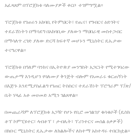
አፈጻጸም በፕሮጀክቱ ባለሙያዎች ቀርቦ ተገምግሟል፡፡
ፕሮጀክቱ የገጠሩን አከባቢ የትምህርት፣ የጤና፣ የግብርና ዕድገትና
ተደራሽነትን በማሳደግ በአከባቢው ያለውን ማህበራዊ መስተጋብር
በማሳለጥ ረገድ ያለው ድርሻ ከፍተኛ መሆኑን ሚኒስትር ዴኤታው
ተናግረዋል፡፡
ፕሮጃክቱ በዓለም ባንክና በኢትዮጵያ መንግስት አጋርነት የሚተገባረው
ውጤታማ እንዲሆን የባለሙያ ቅንጅት ብሎም የአመራሩ ቁርጠኝነት
በእጅጉ እንደሚያስፈልግ የገጠር ትስስርና ተደራሽነት ፕሮግራም ፕ/ጽ/
ቤት ሃላፊ አቶ መሀመድ አሚን ገልጸዋል፡፡
በመጨራሻም ለፕሮጀክቱ አጋዥ የሆኑ የቢሮ መገልገያ ቁሳቁሶች (ዴስክ
ቶፕ ኮምፒዩተር፣ ላብቶፕ ፣ ታብሌት፣ ፕሪንተርና መሰል ዕቃዎች)
በክቡር ሚኒስትር ዴኤታው ለክልሎችና ለከተማ አስተዳሩ ተበርክቷል፡፡