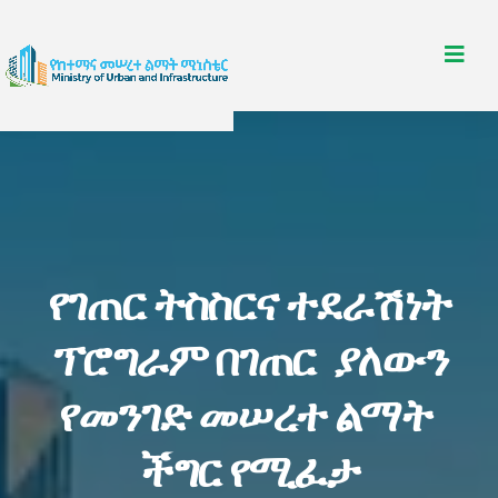
የገጠር ትስስርና ተደራሽነት
ፕሮግራም በገጠር ያለውን
የመንገድ መሠረተ ልማት
ችግር የሚፈታ