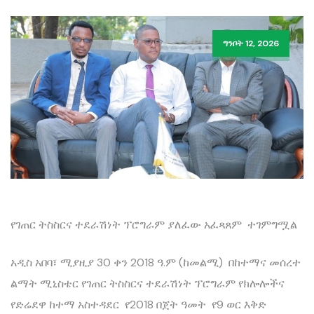
ግንቦት 12, 2026
የገጠር ትስስርና ተደራሽነት ፕሮግራም ያለፈው አፈጻጸም ተገምግሟል
አዲስ አበባ፣ ሚያዚያ 30 ቀን 2018 ዓ.ም (ከመልሚ) በከተማና መሰረተ
ልማት ሚኒስቴር የገጠር ትስስርና ተደራሽነት ፕሮግራም የክሎሎችና
የድሬደዋ ከተማ አስተዳደር የ2018 በጀት ዓመት የ9 ወር እቅድ