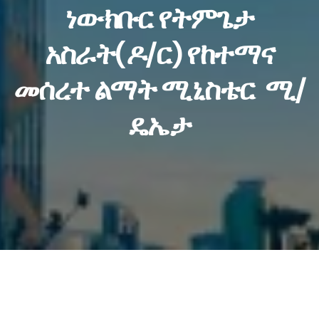
ነውክቡር የትምጌታ
አስራት(ዶ/ር) የከተማና
መሰረተ ልማት ሚኒስቴር ሚ/
ዴኤታ